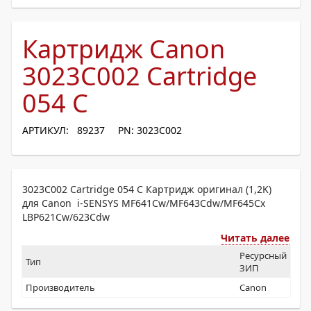
Картридж Canon
3023C002 Cartridge
054 C
АРТИКУЛ: 89237
PN: 3023C002
3023C002 Cartridge 054 C Картридж оригинал (1,2K)
для Canon i-SENSYS MF641Cw/MF643Cdw/MF645Cx
LBP621Cw/623Cdw
Читать далее
Ресурсный
Тип
ЗИП
Производитель
Canon