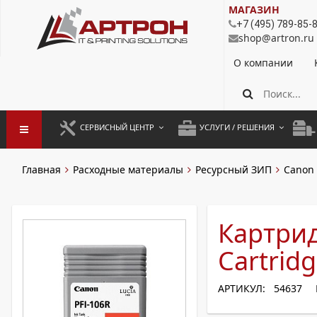
МАГАЗИН
+7 (495) 789-85-
shop@artron.ru
О компании
СЕРВИСНЫЙ ЦЕНТР
УСЛУГИ / РЕШЕНИЯ
ЗАПУСК ОБОРУДОВАНИЯ
АУТСОРСИНГ ПЕЧАТИ
ПОЛ
Главная
Расходные материалы
Ресурсный ЗИП
Canon
ГАРАНТИЙНЫЙ РЕМОНТ
ПОКОПИЙНАЯ ПЕЧАТЬ
МОН
ДОГОВОРНОЕ ОБСЛУЖИВАНИЕ
КОНТРОЛЬ ПЕЧАТИ
ДУП
Картри
РЕГЛАМЕНТНЫЕ РАБОТЫ
ЛИЗИНГ
Cartridg
ПРОФИЛАКТИКА И ТО
АРЕНДА ОБОРУДОВАНИЯ
АРТИКУЛ: 54637
РАЗОВЫЕ РЕМОНТЫ