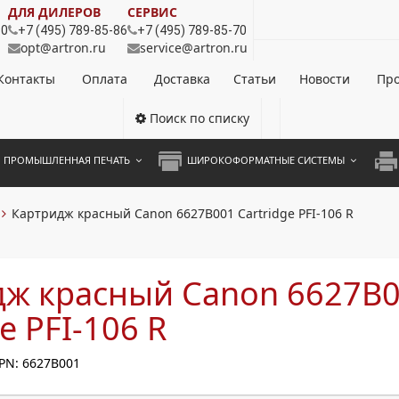
ДЛЯ ДИЛЕРОВ
СЕРВИС
80
+7 (495) 789-85-86
+7 (495) 789-85-70
opt@artron.ru
service@artron.ru
Контакты
Оплата
Доставка
Статьи
Новости
Про
Поиск по списку
ПРОМЫШЛЕННАЯ ПЕЧАТЬ
ШИРОКОФОРМАТНЫЕ СИСТЕМЫ
НОЦВЕТНЫЕ СИСТЕМЫ
ШИРОКОФОРМАТНЫЕ ПРИНТЕРЫ
А3 
Картридж красный Canon 6627B001 Cartridge PFI-106 R
ОХРОМНЫЕ СИСТЕМЫ
ИНЖЕНЕРНЫЕ СИСТЕМЫ
А4 
ЛИКАТОРЫ
А3 
дж красный Canon 6627B
А4 
e PFI-106 R
ПРИ
PN: 6627B001
ЦВЕ