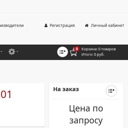
изводители
Регистрация
Личный кабинет
0
Корзина:
0 товаров
Итого:
0 руб.
ЦВЕТНЫЕ
ДЛЯ ОФИСНЫХ ПРИНТЕРОВ И МФУ
ЦВЕТНЫЕ
ДЛЯ ПРОМЫШЛЕННОЙ ПЕЧАТИ
МОНОХРОМНЫЕ
ДЛЯ ШИРОКОФОРМАТНЫХ СИСТЕМ
На заказ
001
МОНОХРОМНЫЕ
Цена по
НТЕРЫ ДЛЯ ОФИСА
запросу
ТНЫЕ ПРИНТЕРЫ