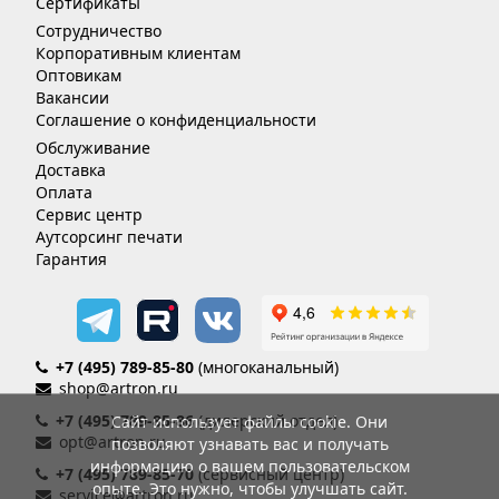
Сертификаты
Сотрудничество
Корпоративным клиентам
Оптовикам
Вакансии
Соглашение о конфиденциальности
Обслуживание
Доставка
Оплата
Сервис центр
Аутсорсинг печати
Гарантия
+7 (495) 789-85-80
(многоканальный)
shop@artron.ru
+7 (495) 789-85-86
(дилерский отдел)
Сайт использует файлы cookie. Они
opt@artron.ru
позволяют узнавать вас и получать
информацию о вашем пользовательском
+7 (495) 789-85-70
(сервисный центр)
опыте. Это нужно, чтобы улучшать сайт.
service@artron.ru