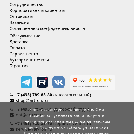
Сотрудничество
Корпоративным клиентам
Оптовикам
Вакансии
Соглашение о конфиденциальности
Обслуживание
Доставка
Оплата
Сервис центр
Аутсорсинг печати
Гарантия
+7 (495) 789-85-80
(многоканальный)
shop@artron.ru
+7 (495) 789-85-86
(дилерский отдел)
Сайт использует файлы cookie. Они
opt@artron.ru
позволяют узнавать вас и получать
информацию о вашем пользовательском
+7 (495) 789-85-70
(сервисный центр)
опыте. Это нужно, чтобы улучшать сайт.
service@artron.ru
Посещая страницы сайта и предоставляя