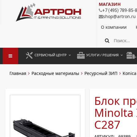
МАГАЗИН
+7 (495) 789-85-
shop@artron.ru
О компании
СЕРВИСНЫЙ ЦЕНТР
УСЛУГИ / РЕШЕНИЯ
ЗАПУСК ОБОРУДОВАНИЯ
АУТСОРСИНГ ПЕЧАТИ
ПОЛ
Главная
Расходные материалы
Ресурсный ЗИП
Konica
ГАРАНТИЙНЫЙ РЕМОНТ
ПОКОПИЙНАЯ ПЕЧАТЬ
МОН
ДОГОВОРНОЕ ОБСЛУЖИВАНИЕ
КОНТРОЛЬ ПЕЧАТИ
ДУП
Блок пр
РЕГЛАМЕНТНЫЕ РАБОТЫ
ЛИЗИНГ
Minolta
ПРОФИЛАКТИКА И ТО
АРЕНДА ОБОРУДОВАНИЯ
C287
РАЗОВЫЕ РЕМОНТЫ
АРТИКУЛ: 69389