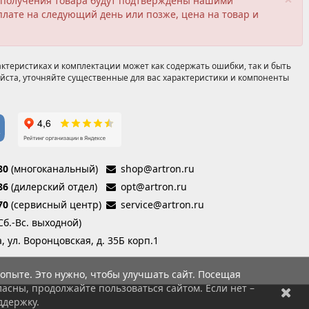
ия получения товара будут подтверждены нашими
плате на следующий день или позже, цена на товар и
ктеристиках и комплектации может как содержать ошибки, так и быть
йста, уточняйте существенные для вас характеристики и компоненты
80
(многоканальный)
shop@artron.ru
86
(дилерский отдел)
opt@artron.ru
70
(сервисный центр)
service@artron.ru
(Сб.-Вс. выходной)
а, ул. Воронцовская, д. 35Б корп.1
опыте. Это нужно, чтобы улучшать сайт. Посещая
асны, продолжайте пользоваться сайтом. Если нет –
ддержку.