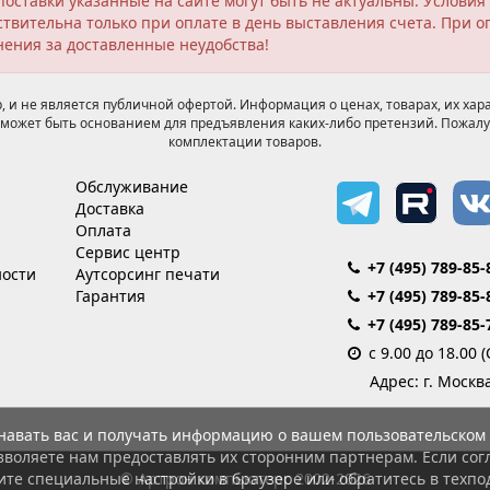
поставки указанные на сайте могут быть не актуальны. Услов
твительна только при оплате в день выставления счета. При о
нения за доставленные неудобства!
 и не является публичной офертой. Информация о ценах, товарах, их хара
может быть основанием для предъявления каких-либо претензий. Пожалу
комплектации товаров.
Обслуживание
Доставка
Оплата
Сервис центр
+7 (495) 789-85-
ости
Аутсорсинг печати
Гарантия
+7 (495) 789-85-
+7 (495) 789-85-
с 9.00 до 18.00 
Адрес: г. Москв
знавать вас и получать информацию о вашем пользовательском 
зволяете нам предоставлять их сторонним партнерам. Если согл
© Артрон компьютерс 2002-2026
ите специальные настройки в браузере или обратитесь в техпо