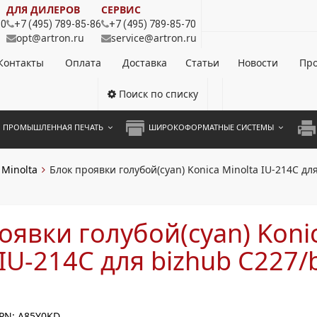
ДЛЯ ДИЛЕРОВ
СЕРВИС
80
+7 (495) 789-85-86
+7 (495) 789-85-70
opt@artron.ru
service@artron.ru
Контакты
Оплата
Доставка
Статьи
Новости
Про
Поиск по списку
ПРОМЫШЛЕННАЯ ПЕЧАТЬ
ШИРОКОФОРМАТНЫЕ СИСТЕМЫ
НОЦВЕТНЫЕ СИСТЕМЫ
ШИРОКОФОРМАТНЫЕ ПРИНТЕРЫ
А3 
 Minolta
Блок проявки голубой(cyan) Konica Minolta IU-214C дл
ОХРОМНЫЕ СИСТЕМЫ
ИНЖЕНЕРНЫЕ СИСТЕМЫ
А4 
ЛИКАТОРЫ
А3 
оявки голубой(cyan) Koni
А4 
 IU-214C для bizhub C227/
ПРИ
ЦВЕ
PN: A85Y0KD