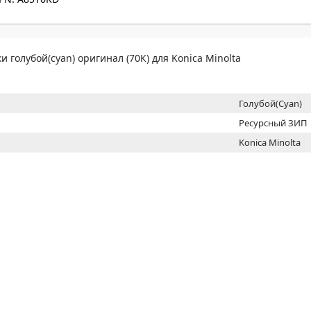
МОН
и голубой(cyan) оригинал (70К) для Konica Minolta
Голубой(Cyan)
Ресурсный ЗИП
Konica Minolta