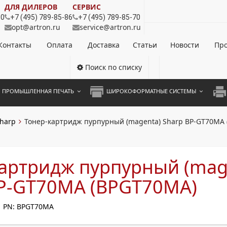
ДЛЯ ДИЛЕРОВ
СЕРВИС
80
+7 (495) 789-85-86
+7 (495) 789-85-70
opt@artron.ru
service@artron.ru
Контакты
Оплата
Доставка
Статьи
Новости
Про
Поиск по списку
ПРОМЫШЛЕННАЯ ПЕЧАТЬ
ШИРОКОФОРМАТНЫЕ СИСТЕМЫ
НОЦВЕТНЫЕ СИСТЕМЫ
ШИРОКОФОРМАТНЫЕ ПРИНТЕРЫ
А3 
harp
Тонер-картридж пурпурный (magenta) Sharp BP-GT70MA
ОХРОМНЫЕ СИСТЕМЫ
ИНЖЕНЕРНЫЕ СИСТЕМЫ
А4 
ЛИКАТОРЫ
А3 
артридж пурпурный (mag
А4 
BP-GT70MA (BPGT70MA)
ПРИ
PN: BPGT70MA
ЦВЕ