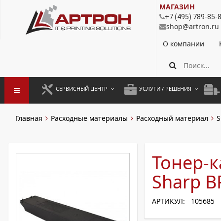
МАГАЗИН
+7 (495) 789-85-
shop@artron.ru
О компании
СЕРВИСНЫЙ ЦЕНТР
УСЛУГИ / РЕШЕНИЯ
ЗАПУСК ОБОРУДОВАНИЯ
АУТСОРСИНГ ПЕЧАТИ
ПОЛ
Главная
Расходные материалы
Расходный материал
S
ГАРАНТИЙНЫЙ РЕМОНТ
ПОКОПИЙНАЯ ПЕЧАТЬ
МОН
ДОГОВОРНОЕ ОБСЛУЖИВАНИЕ
КОНТРОЛЬ ПЕЧАТИ
ДУП
Тонер-к
РЕГЛАМЕНТНЫЕ РАБОТЫ
ЛИЗИНГ
Sharp 
ПРОФИЛАКТИКА И ТО
АРЕНДА ОБОРУДОВАНИЯ
АРТИКУЛ: 105685
РАЗОВЫЕ РЕМОНТЫ