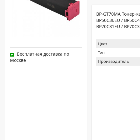
BP-GT70MA Тонер-ка
BP50C36EU / BP50C4
BP70C31EU / BP70C3
Цвет
Тип
Бесплатная доставка по
Москве
Производитель