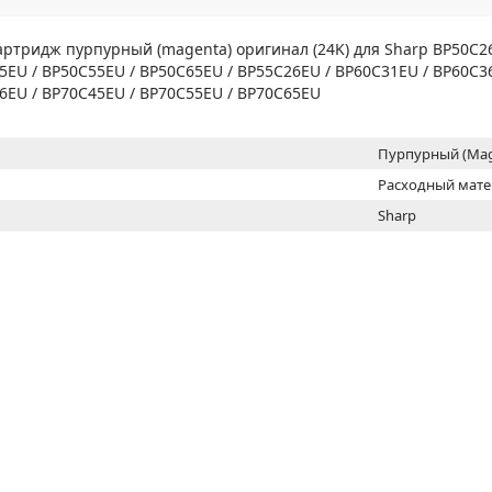
МОН
ртридж пурпурный (magenta) оригинал (24K) для Sharp BP50C26
5EU / BP50C55EU / BP50C65EU / BP55C26EU / BP60C31EU / BP60C3
6EU / BP70C45EU / BP70C55EU / BP70C65EU
Пурпурный (Mag
Расходный мат
Sharp