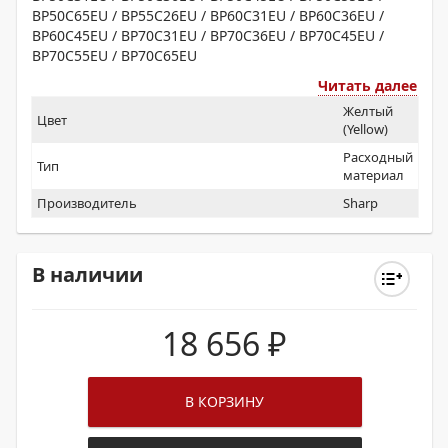
BP50C65EU / BP55C26EU / BP60C31EU / BP60C36EU /
BP60C45EU / BP70C31EU / BP70C36EU / BP70C45EU /
BP70C55EU / BP70C65EU
Читать далее
Желтый
Цвет
(Yellow)
Расходный
Тип
материал
Производитель
Sharp
В наличии
18 656
₽
В КОРЗИНУ