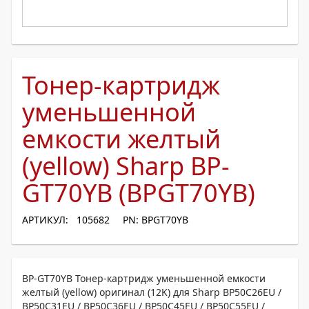
Тонер-картридж
уменьшенной
емкости желтый
(yellow) Sharp BP-
GT70YB (BPGT70YB)
АРТИКУЛ: 105682
PN: BPGT70YB
BP-GT70YB Тонер-картридж уменьшенной емкости
желтый (yellow) оригинал (12K) для Sharp BP50C26EU /
BP50C31EU / BP50C36EU / BP50C45EU / BP50C55EU /