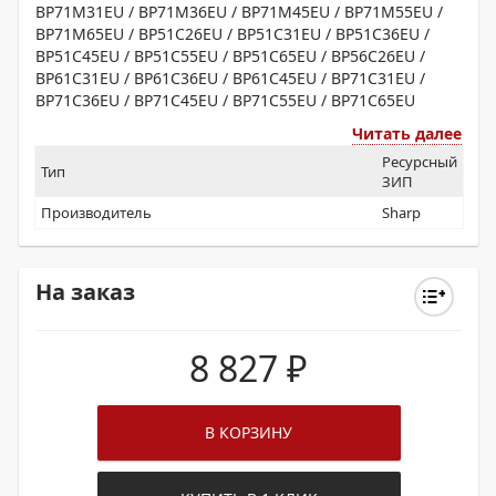
BP71M31EU / BP71M36EU / BP71M45EU / BP71M55EU /
BP71M65EU / BP51C26EU / BP51C31EU / BP51C36EU /
BP51C45EU / BP51C55EU / BP51C65EU / BP56C26EU /
BP61C31EU / BP61C36EU / BP61C45EU / BP71C31EU /
BP71C36EU / BP71C45EU / BP71C55EU / BP71C65EU
Читать далее
Ресурсный
Тип
ЗИП
Производитель
Sharp
На заказ
8 827
₽
В КОРЗИНУ