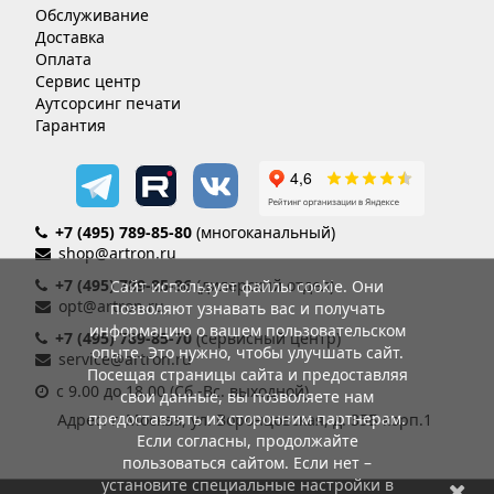
Обслуживание
Доставка
Оплата
Сервис центр
Аутсорсинг печати
Гарантия
+7 (495) 789-85-80
(многоканальный)
shop@artron.ru
+7 (495) 789-85-86
(дилерский отдел)
Сайт использует файлы cookie. Они
opt@artron.ru
позволяют узнавать вас и получать
информацию о вашем пользовательском
+7 (495) 789-85-70
(сервисный центр)
опыте. Это нужно, чтобы улучшать сайт.
service@artron.ru
Посещая страницы сайта и предоставляя
с 9.00 до 18.00 (Сб.-Вс. выходной)
свои данные, вы позволяете нам
предоставлять их сторонним партнерам.
Адрес: г. Москва, ул. Воронцовская, д. 35Б корп.1
Если согласны, продолжайте
пользоваться сайтом. Если нет –
установите специальные настройки в