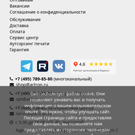
Вакансии
Соглашение о конфиденциальности
Обслуживание
Доставка
Оплата
Сервис центр
Аутсорсинг печати
Гарантия
+7 (495) 789-85-80
(многоканальный)
shop@artron.ru
+7 (495) 789-85-86
(дилерский отдел)
Сайт использует файлы cookie. Они
opt@artron.ru
позволяют узнавать вас и получать
информацию о вашем пользовательском
+7 (495) 789-85-70
(сервисный центр)
опыте. Это нужно, чтобы улучшать сайт.
service@artron.ru
Посещая страницы сайта и предоставляя
с 9.00 до 18.00 (Сб.-Вс. выходной)
свои данные, вы позволяете нам
предоставлять их сторонним партнерам.
Адрес: г. Москва, ул. Воронцовская, д. 35Б корп.1