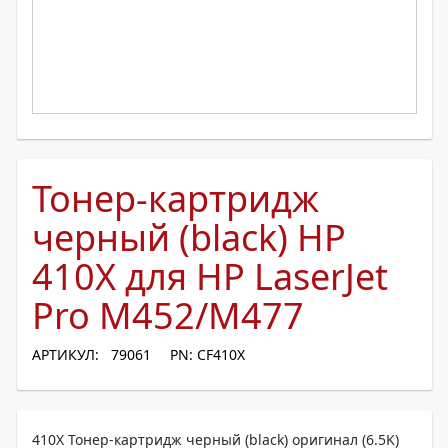
Тонер-картридж
черный (black) HP
410X для HP LaserJet
Pro M452/M477
АРТИКУЛ: 79061
PN: CF410X
410X Тонер-картридж черный (black) оригинал (6.5K)