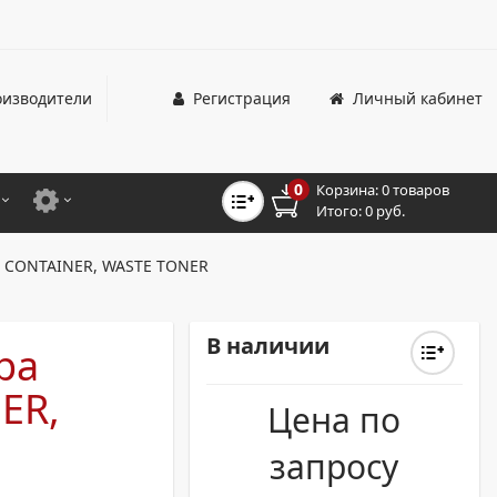
изводители
Регистрация
Личный кабинет
0
Корзина:
0 товаров
Итого:
0 руб.
ЦВЕТНЫЕ
ДЛЯ ОФИСНЫХ ПРИНТЕРОВ И МФУ
00 CONTAINER, WASTE TONER
ЦВЕТНЫЕ
ДЛЯ ПРОМЫШЛЕННОЙ ПЕЧАТИ
МОНОХРОМНЫЕ
ДЛЯ ШИРОКОФОРМАТНЫХ СИСТЕМ
В наличии
ра
МОНОХРОМНЫЕ
ER,
Цена по
НТЕРЫ ДЛЯ ОФИСА
запросу
ТНЫЕ ПРИНТЕРЫ