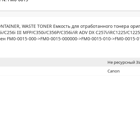
МОН
NTAINER, WASTE TONER Емкость для отработанного тонера ориг
i/C256i III MFP/C350i/C356P/C356i/iR ADV DX C257i/iRC1225/C1225
ен FM0-0015-000->FM0-0015-000000->FM0-0015-010->FM0-0015-0
Не ресурсный 
Canon