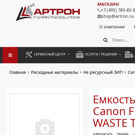
МАГАЗИН
+7 (495) 789-85-
shop@artron.ru
О компании
СЕРВИСНЫЙ ЦЕНТР
УСЛУГИ / РЕШЕНИЯ
ЗАПУСК ОБОРУДОВАНИЯ
АУТСОРСИНГ ПЕЧАТИ
ПОЛ
Главная
Расходные материалы
Не ресурсный ЗИП
Ca
ГАРАНТИЙНЫЙ РЕМОНТ
ПОКОПИЙНАЯ ПЕЧАТЬ
МОН
ДОГОВОРНОЕ ОБСЛУЖИВАНИЕ
КОНТРОЛЬ ПЕЧАТИ
ДУП
Емкость
РЕГЛАМЕНТНЫЕ РАБОТЫ
ЛИЗИНГ
Canon 
ПРОФИЛАКТИКА И ТО
АРЕНДА ОБОРУДОВАНИЯ
WASTE 
РАЗОВЫЕ РЕМОНТЫ
АРТИКУЛ: 79386