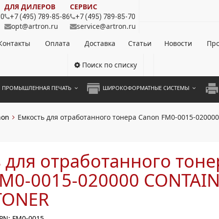
ДЛЯ ДИЛЕРОВ
СЕРВИС
80
+7 (495) 789-85-86
+7 (495) 789-85-70
opt@artron.ru
service@artron.ru
Контакты
Оплата
Доставка
Статьи
Новости
Про
Поиск по списку
ПРОМЫШЛЕННАЯ ПЕЧАТЬ
ШИРОКОФОРМАТНЫЕ СИСТЕМЫ
НОЦВЕТНЫЕ СИСТЕМЫ
ШИРОКОФОРМАТНЫЕ ПРИНТЕРЫ
А3 
non
Емкость для отработанного тонера Canon FM0-0015-0200
ОХРОМНЫЕ СИСТЕМЫ
ИНЖЕНЕРНЫЕ СИСТЕМЫ
А4 
ЛИКАТОРЫ
А3 
 для отработанного тоне
А4 
FM0-0015-020000 CONTAIN
ПРИ
TONER
ЦВЕ
PN: FM0-0015