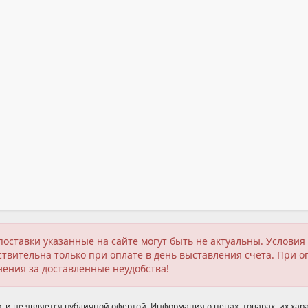
поставки указанные на сайте могут быть не актуальны. Услов
твительна только при оплате в день выставления счета. При о
нения за доставленные неудобства!
 и не является публичной офертой. Информация о ценах, товарах, их хара