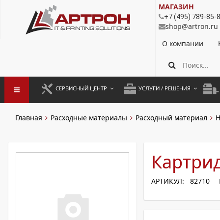
МАГАЗИН
+7 (495) 789-85-
shop@artron.ru
О компании
СЕРВИСНЫЙ ЦЕНТР
УСЛУГИ / РЕШЕНИЯ
ЗАПУСК ОБОРУДОВАНИЯ
АУТСОРСИНГ ПЕЧАТИ
ПОЛ
Главная
Расходные материалы
Расходный материал
H
ГАРАНТИЙНЫЙ РЕМОНТ
ПОКОПИЙНАЯ ПЕЧАТЬ
МОН
ДОГОВОРНОЕ ОБСЛУЖИВАНИЕ
КОНТРОЛЬ ПЕЧАТИ
ДУП
Картрид
РЕГЛАМЕНТНЫЕ РАБОТЫ
ЛИЗИНГ
АРТИКУЛ: 82710
ПРОФИЛАКТИКА И ТО
АРЕНДА ОБОРУДОВАНИЯ
РАЗОВЫЕ РЕМОНТЫ