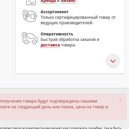
Аренда
и
лизинг
.
Ассортимент
Только сертифицированный товар от
ведущих производителей.
Оперативность
Быстрая обработка заказов и
доставка
товара.
×
ия получения товара будут подтверждены нашими
плате на следующий день или позже, цена на товар и
ктеристиках и комплектации может как содержать ошибки, так и быть