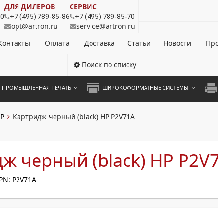
ДЛЯ ДИЛЕРОВ
СЕРВИС
80
+7 (495) 789-85-86
+7 (495) 789-85-70
opt@artron.ru
service@artron.ru
Контакты
Оплата
Доставка
Статьи
Новости
Про
Поиск по списку
ПРОМЫШЛЕННАЯ ПЕЧАТЬ
ШИРОКОФОРМАТНЫЕ СИСТЕМЫ
НОЦВЕТНЫЕ СИСТЕМЫ
ШИРОКОФОРМАТНЫЕ ПРИНТЕРЫ
А3 
P
Картридж черный (black) HP P2V71A
ОХРОМНЫЕ СИСТЕМЫ
ИНЖЕНЕРНЫЕ СИСТЕМЫ
А4 
ЛИКАТОРЫ
А3 
ж черный (black) HP P2V
А4 
PN: P2V71A
ПРИ
ЦВЕ