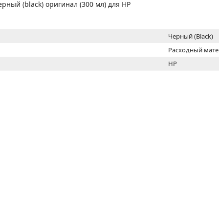
МОН
рный (black) оригинал (300 мл) для HP
Черный (Black)
Расходный мат
HP