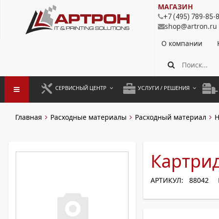
МАГАЗИН
+7 (495) 789-85-
shop@artron.ru
О компании
СЕРВИСНЫЙ ЦЕНТР
УСЛУГИ / РЕШЕНИЯ
ЗАПУСК ОБОРУДОВАНИЯ
АУТСОРСИНГ ПЕЧАТИ
ПОЛ
Главная
Расходные материалы
Расходный материал
H
ГАРАНТИЙНЫЙ РЕМОНТ
ПОКОПИЙНАЯ ПЕЧАТЬ
МОН
ДОГОВОРНОЕ ОБСЛУЖИВАНИЕ
КОНТРОЛЬ ПЕЧАТИ
ДУП
Картрид
РЕГЛАМЕНТНЫЕ РАБОТЫ
ЛИЗИНГ
АРТИКУЛ: 88042
ПРОФИЛАКТИКА И ТО
АРЕНДА ОБОРУДОВАНИЯ
РАЗОВЫЕ РЕМОНТЫ