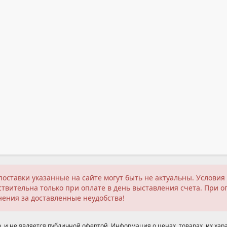
поставки указанные на сайте могут быть не актуальны. Услов
твительна только при оплате в день выставления счета. При о
нения за доставленные неудобства!
 и не является публичной офертой. Информация о ценах, товарах, их хара