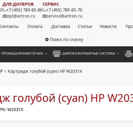
ДЛЯ ДИЛЕРОВ
СЕРВИС
80
+7 (495) 789-85-86
+7 (495) 789-85-70
opt@artron.ru
service@artron.ru
Контакты
Оплата
Доставка
Статьи
Новости
Про
Поиск по списку
ПРОМЫШЛЕННАЯ ПЕЧАТЬ
ШИРОКОФОРМАТНЫЕ СИСТЕМЫ
НОЦВЕТНЫЕ СИСТЕМЫ
ШИРОКОФОРМАТНЫЕ ПРИНТЕРЫ
А3 
P
Картридж голубой (cyan) HP W2031X
ОХРОМНЫЕ СИСТЕМЫ
ИНЖЕНЕРНЫЕ СИСТЕМЫ
А4 
ЛИКАТОРЫ
А3 
ж голубой (cyan) HP W20
А4 
PN: W2031X
ПРИ
ЦВЕ