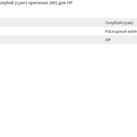
МОН
лубой (cyan) оригинал (6K) для HP
Голубой (cyan)
Расходный мат
HP