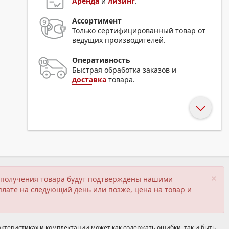
Аренда
и
лизинг
.
Ассортимент
Только сертифицированный товар от
ведущих производителей.
Оперативность
Быстрая обработка заказов и
доставка
товара.
×
ия получения товара будут подтверждены нашими
плате на следующий день или позже, цена на товар и
ктеристиках и комплектации может как содержать ошибки, так и быть