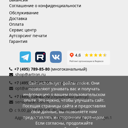
Соглашение о конфиденциальности
Обслуживание
Доставка
Оплата
Сервис центр
Аутсорсинг печати
Гарантия
+7 (495) 789-85-80
(многоканальный)
shop@artron.ru
+7 (495) 789-85-86
(дилерский отдел)
Сайт использует файлы cookie. Они
opt@artron.ru
позволяют узнавать вас и получать
информацию о вашем пользовательском
+7 (495) 789-85-70
(сервисный центр)
опыте. Это нужно, чтобы улучшать сайт.
service@artron.ru
Посещая страницы сайта и предоставляя
с 9.00 до 18.00 (Сб.-Вс. выходной)
свои данные, вы позволяете нам
предоставлять их сторонним партнерам.
Адрес: г. Москва, ул. Воронцовская, д. 35Б корп.1
Если согласны, продолжайте