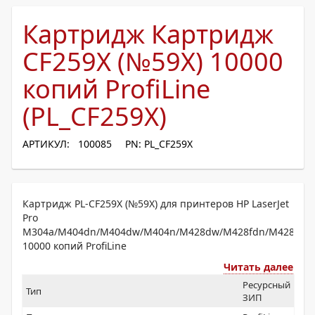
Картридж Картридж
CF259X (№59X) 10000
копий ProfiLine
(PL_CF259X)
АРТИКУЛ: 100085
PN: PL_CF259X
Картридж PL-CF259X (№59X) для принтеров HP LaserJet
Pro
M304a/M404dn/M404dw/M404n/M428dw/M428fdn/M428fdw
10000 копий ProfiLine
Читать далее
Ресурсный
Тип
ЗИП