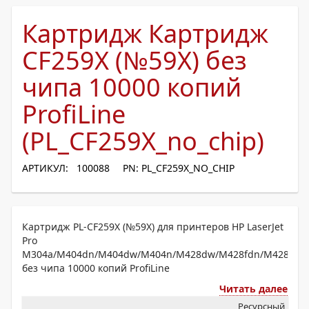
Картридж Картридж
CF259X (№59X) без
чипа 10000 копий
ProfiLine
(PL_CF259X_no_chip)
АРТИКУЛ: 100088
PN: PL_CF259X_NO_CHIP
Картридж PL-CF259X (№59X) для принтеров HP LaserJet
Pro
M304a/M404dn/M404dw/M404n/M428dw/M428fdn/M428fdw
без чипа 10000 копий ProfiLine
Читать далее
Ресурсный