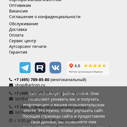
Оптовикам
Вакансии
Соглашение о конфиденциальности
Обслуживание
Доставка
Оплата
Сервис центр
Аутсорсинг печати
Гарантия
+7 (495) 789-85-80
(многоканальный)
shop@artron.ru
+7 (495) 789-85-86
(дилерский отдел)
Сайт использует файлы cookie. Они
opt@artron.ru
позволяют узнавать вас и получать
информацию о вашем пользовательском
+7 (495) 789-85-70
(сервисный центр)
опыте. Это нужно, чтобы улучшать сайт.
service@artron.ru
Посещая страницы сайта и предоставляя
с 9.00 до 18.00 (Сб.-Вс. выходной)
свои данные, вы позволяете нам