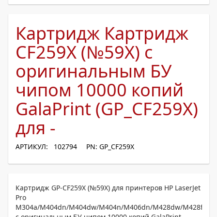
Картридж Картридж
CF259X (№59X) с
оригинальным БУ
чипом 10000 копий
GalaPrint (GP_CF259X)
для -
АРТИКУЛ: 102794
PN: GP_CF259X
Картридж GP-CF259X (№59X) для принтеров HP LaserJet
Pro
M304a/M404dn/M404dw/M404n/M406dn/M428dw/M428fdn/
с оригинальным БУ чипом 10000 копий GalaPrint