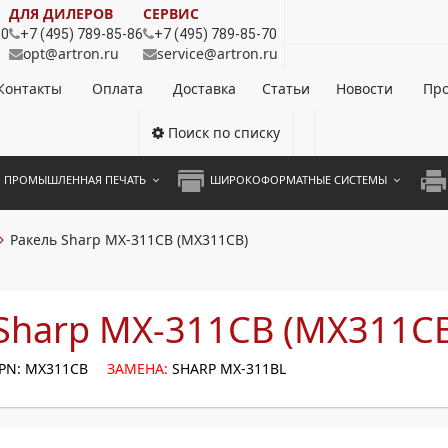
ДЛЯ ДИЛЕРОВ
СЕРВИС
80
+7 (495) 789-85-86
+7 (495) 789-85-70
opt@artron.ru
service@artron.ru
Контакты
Оплата
Доставка
Статьи
Новости
Про
Поиск по списку
ПРОМЫШЛЕННАЯ ПЕЧАТЬ
ШИРОКОФОРМАТНЫЕ СИСТЕМЫ
НОЦВЕТНЫЕ СИСТЕМЫ
ШИРОКОФОРМАТНЫЕ ПРИНТЕРЫ
А3 
Ракель Sharp MX-311CB (MX311CB)
ОХРОМНЫЕ СИСТЕМЫ
ИНЖЕНЕРНЫЕ СИСТЕМЫ
А4 
ЛИКАТОРЫ
А3 
Sharp MX-311CB (MX311C
А4 
PN: MX311CB
ЗАМЕНА:
SHARP MX-311BL
ПРИ
ЦВЕ