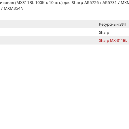
МОН
игинал (MX311BL 100K x 10 шт.) для Sharp AR5726 / AR5731 / M
 / MXM354N
Ресурсный ЗИП
Sharp
Sharp MX-311BL