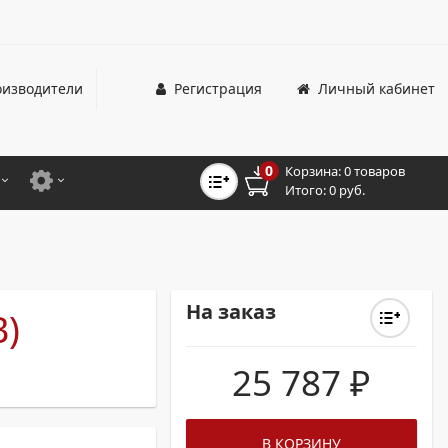
изводители
Регистрация
Личный кабинет
0
Корзина:
0 товаров
Итого:
0 руб.
ЦВЕТНЫЕ
ДЛЯ ОФИСНЫХ ПРИНТЕРОВ И МФУ
ЦВЕТНЫЕ
ДЛЯ ПРОМЫШЛЕННОЙ ПЕЧАТИ
МОНОХРОМНЫЕ
ДЛЯ ШИРОКОФОРМАТНЫХ СИСТЕМ
На заказ
B)
МОНОХРОМНЫЕ
25 787
₽
НТЕРЫ ДЛЯ ОФИСА
ТНЫЕ ПРИНТЕРЫ
В КОРЗИНУ