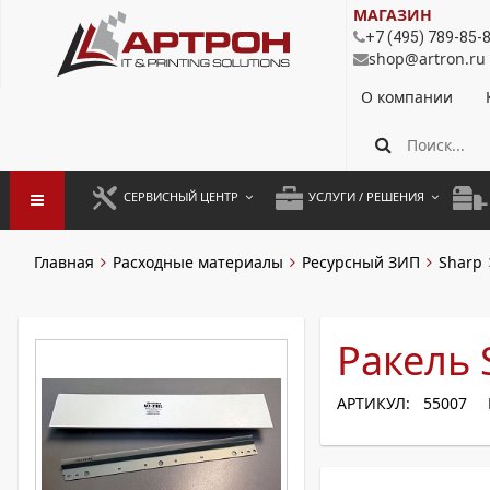
МАГАЗИН
+7 (495) 789-85-
shop@artron.ru
О компании
СЕРВИСНЫЙ ЦЕНТР
УСЛУГИ / РЕШЕНИЯ
ЗАПУСК ОБОРУДОВАНИЯ
АУТСОРСИНГ ПЕЧАТИ
ПОЛ
Главная
Расходные материалы
Ресурсный ЗИП
Sharp
ГАРАНТИЙНЫЙ РЕМОНТ
ПОКОПИЙНАЯ ПЕЧАТЬ
МОН
ДОГОВОРНОЕ ОБСЛУЖИВАНИЕ
КОНТРОЛЬ ПЕЧАТИ
ДУП
Ракель 
РЕГЛАМЕНТНЫЕ РАБОТЫ
ЛИЗИНГ
АРТИКУЛ: 55007
ПРОФИЛАКТИКА И ТО
АРЕНДА ОБОРУДОВАНИЯ
РАЗОВЫЕ РЕМОНТЫ