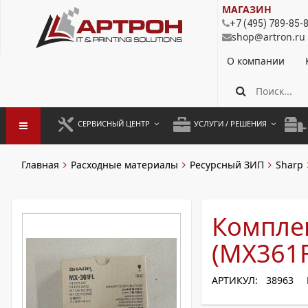
МАГАЗИН
+7 (495) 789-85-
shop@artron.ru
О компании
СЕРВИСНЫЙ ЦЕНТР
УСЛУГИ / РЕШЕНИЯ
ЗАПУСК ОБОРУДОВАНИЯ
АУТСОРСИНГ ПЕЧАТИ
ПОЛ
Главная
Расходные материалы
Ресурсный ЗИП
Sharp
ГАРАНТИЙНЫЙ РЕМОНТ
ПОКОПИЙНАЯ ПЕЧАТЬ
МОН
ДОГОВОРНОЕ ОБСЛУЖИВАНИЕ
КОНТРОЛЬ ПЕЧАТИ
ДУП
Комплек
РЕГЛАМЕНТНЫЕ РАБОТЫ
ЛИЗИНГ
(MX361F
ПРОФИЛАКТИКА И ТО
АРЕНДА ОБОРУДОВАНИЯ
АРТИКУЛ: 38963
РАЗОВЫЕ РЕМОНТЫ