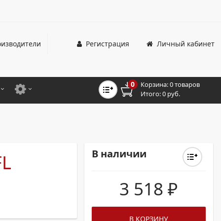
изводители
Регистрация
Личный кабинет
0
Корзина:
0 товаров
Итого:
0 руб.
ЦВЕТНЫЕ
ДЛЯ ОФИСНЫХ ПРИНТЕРОВ И МФУ
ЦВЕТНЫЕ
ДЛЯ ПРОМЫШЛЕННОЙ ПЕЧАТИ
МОНОХРОМНЫЕ
ДЛЯ ШИРОКОФОРМАТНЫХ СИСТЕМ
В наличии
FL
МОНОХРОМНЫЕ
3 518
₽
НТЕРЫ ДЛЯ ОФИСА
ТНЫЕ ПРИНТЕРЫ
В КОРЗИНУ