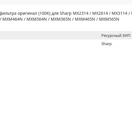
МОН
фильтра оригинал (100K) для Sharp MX2314 / MX2614 / MX3114 / 
 / MXM464N / MXM564N / MXM365N / MXM465N / MXM565N
Ресурсный ЗИП
Sharp