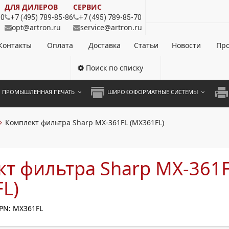
ДЛЯ ДИЛЕРОВ
СЕРВИС
80
+7 (495) 789-85-86
+7 (495) 789-85-70
opt@artron.ru
service@artron.ru
Контакты
Оплата
Доставка
Статьи
Новости
Про
Поиск по списку
ПРОМЫШЛЕННАЯ ПЕЧАТЬ
ШИРОКОФОРМАТНЫЕ СИСТЕМЫ
НОЦВЕТНЫЕ СИСТЕМЫ
ШИРОКОФОРМАТНЫЕ ПРИНТЕРЫ
А3 
Комплект фильтра Sharp MX-361FL (MX361FL)
ОХРОМНЫЕ СИСТЕМЫ
ИНЖЕНЕРНЫЕ СИСТЕМЫ
А4 
ЛИКАТОРЫ
А3 
т фильтра Sharp MX-361
А4 
L)
ПРИ
PN: MX361FL
ЦВЕ