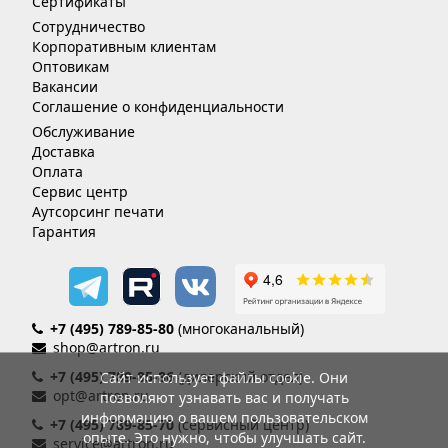
Сертификаты
Сотрудничество
Корпоративным клиентам
Оптовикам
Вакансии
Соглашение о конфиденциальности
Обслуживание
Доставка
Оплата
Сервис центр
Аутсорсинг печати
Гарантия
+7 (495) 789-85-80
(многоканальный)
shop@artron.ru
+7 (495) 789-85-86
(дилерский отдел)
Сайт использует файлы cookie. Они
opt@artron.ru
позволяют узнавать вас и получать
информацию о вашем пользовательском
+7 (495) 789-85-70
(сервисный центр)
опыте. Это нужно, чтобы улучшать сайт.
service@artron.ru