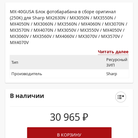
MX-40GUSA Блок фотобарабана в сборе оригинал
(250K) для Sharp MX2630N / MX3050N / MX3550N /
MX4050N / MX3060N / MX3560N / MX4060N / MX3070N /
MX3570N / MX4070N / MX3050V / MX3550V / MX4050V /
MX3060V / MX3560V / MX4060V / MX3070V / MX3570V /
MX4070V
Читать далее
Ресурсный
Тип
ЗИП
Производитель
Sharp
В наличии
30 965
₽
В КОРЗИНУ