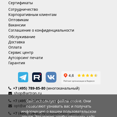
Сертификаты
Сотрудничество
Корпоративным клиентам
Оптовикам
Вакансии
Соглашение о конфиденциальности
Обслуживание
Доставка
Оплата
Сервис центр
Аутсорсинг печати
Гарантия
+7 (495) 789-85-80
(многоканальный)
shop@artron.ru
+7 (495) 789-85-86
(дилерский отдел)
Сайт использует файлы cookie. Они
opt@artron.ru
позволяют узнавать вас и получать
информацию о вашем пользовательском
+7 (495) 789-85-70
(сервисный центр)
опыте. Это нужно, чтобы улучшать сайт.