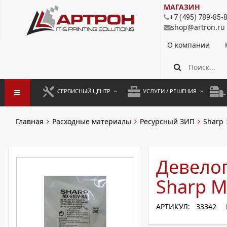
МАГАЗИН
+7 (495) 789-85-
shop@artron.ru
О компании
СЕРВИСНЫЙ ЦЕНТР
УСЛУГИ / РЕШЕНИЯ
ЗАПУСК ОБОРУДОВАНИЯ
АУТСОРСИНГ ПЕЧАТИ
ПОЛ
Главная
Расходные материалы
Ресурсный ЗИП
Sharp
ГАРАНТИЙНЫЙ РЕМОНТ
ПОКОПИЙНАЯ ПЕЧАТЬ
МОН
ДОГОВОРНОЕ ОБСЛУЖИВАНИЕ
КОНТРОЛЬ ПЕЧАТИ
ДУП
Девелоп
РЕГЛАМЕНТНЫЕ РАБОТЫ
ЛИЗИНГ
Sharp 
ПРОФИЛАКТИКА И ТО
АРЕНДА ОБОРУДОВАНИЯ
АРТИКУЛ: 33342
РАЗОВЫЕ РЕМОНТЫ