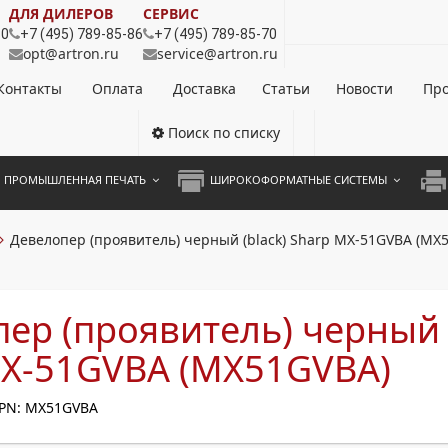
ДЛЯ ДИЛЕРОВ
СЕРВИС
80
+7 (495) 789-85-86
+7 (495) 789-85-70
opt@artron.ru
service@artron.ru
Контакты
Оплата
Доставка
Статьи
Новости
Про
Поиск по списку
ПРОМЫШЛЕННАЯ ПЕЧАТЬ
ШИРОКОФОРМАТНЫЕ СИСТЕМЫ
НОЦВЕТНЫЕ СИСТЕМЫ
ШИРОКОФОРМАТНЫЕ ПРИНТЕРЫ
А3 
Девелопер (проявитель) черный (black) Sharp MX-51GVBA (MX
ОХРОМНЫЕ СИСТЕМЫ
ИНЖЕНЕРНЫЕ СИСТЕМЫ
А4 
ЛИКАТОРЫ
А3 
ер (проявитель) черный (
А4 
MX-51GVBA (MX51GVBA)
ПРИ
PN: MX51GVBA
ЦВЕ