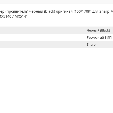
МОН
р (проявитель) черный (black) оригинал (150/170K) для Sharp M
MX5140 / MX5141
Черный (Black)
Ресурсный ЗИП
Sharp