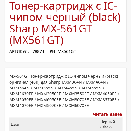
Тонер-картридж с IC-
чипом черный (black)
Sharp MX-561GT
(MX561GT)
АРТИКУЛ: 78874
PN: MX561GT
MX-561GT Тонер-картридж с IC-чипом черный (black)
оригинал (40K) для Sharp MXM364N / MXM464N /
MXM564N / MXM365N / MXM465N / MXM565N /
MXM2630EE / MXM3050EE / MXM3550EE / MXM4050EE /
MXM5050EE / MXM6050EE / MXM3070EE / MXM3570EE /
MXM4070EE / MXM5070EE / MXM6070EE
Читать далее
Черный
Цвет
(Black)