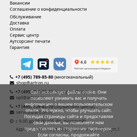
Вакансии
Соглашение о конфиденциальности
Обслуживание
Доставка
Оплата
Сервис центр
Аутсорсинг печати
Гарантия
+7 (495) 789-85-80
(многоканальный)
shop@artron.ru
+7 (495) 789-85-86
(дилерский отдел)
Сайт использует файлы cookie. Они
opt@artron.ru
позволяют узнавать вас и получать
информацию о вашем пользовательском
+7 (495) 789-85-70
(сервисный центр)
опыте. Это нужно, чтобы улучшать сайт.
service@artron.ru
Посещая страницы сайта и предоставляя
с 9.00 до 18.00 (Сб.-Вс. выходной)
свои данные, вы позволяете нам
предоставлять их сторонним партнерам.
Адрес: г. Москва, ул. Воронцовская, д. 35Б корп.1
Если согласны, продолжайте