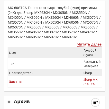
MX-60GTCA Тонер-картридж голубой (cyan) оригинал
(24K) для Sharp MX2630N / MX3050N / MX3550N /
MX4050N / MX3060N / MX3560N / MX4060N / MX3070N /
MX3570N / MX4070N / MX5050N / MX6050N / MX5070N /
MX6070N / MX3050V / MX3550V / MX4050V / MX3060V /
MX3560V / MX4060V / MX3070V / MX3570V / MX4070V /
MX5050V / MX6050V / MX5070V / MX6070V
Читать далее
Голубой
Цвет
(Cyan)
Расходный
Тип
материал
Производитель
Sharp
Sharp MX-
Замена
61GTCA
Архив