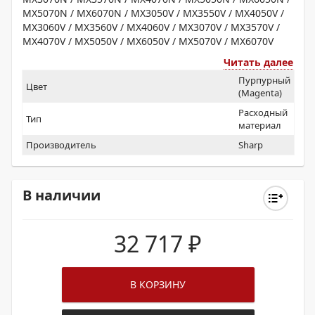
MX5070N / MX6070N / MX3050V / MX3550V / MX4050V /
MX3060V / MX3560V / MX4060V / MX3070V / MX3570V /
MX4070V / MX5050V / MX6050V / MX5070V / MX6070V
Читать далее
Пурпурный
Цвет
(Magenta)
Расходный
Тип
материал
Производитель
Sharp
В наличии
32 717
₽
В КОРЗИНУ