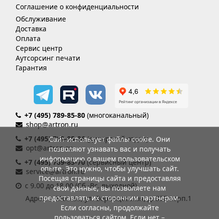
Соглашение о конфиденциальности
Обслуживание
Доставка
Оплата
Сервис центр
Аутсорсинг печати
Гарантия
+7 (495) 789-85-80
(многоканальный)
shop@artron.ru
+7 (495) 789-85-86
(дилерский отдел)
Сайт использует файлы cookie. Они
opt@artron.ru
позволяют узнавать вас и получать
информацию о вашем пользовательском
+7 (495) 789-85-70
(сервисный центр)
опыте. Это нужно, чтобы улучшать сайт.
service@artron.ru
Посещая страницы сайта и предоставляя
с 9.00 до 18.00 (Сб.-Вс. выходной)
свои данные, вы позволяете нам
предоставлять их сторонним партнерам.
Адрес: г. Москва, ул. Воронцовская, д. 35Б корп.1
Если согласны, продолжайте
пользоваться сайтом. Если нет –