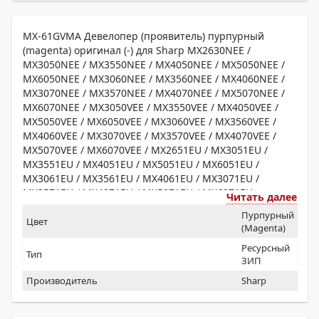
MX-61GVMA Девелопер (проявитель) пурпурный
(magenta) оригинал (-) для Sharp MX2630NEE /
MX3050NEE / MX3550NEE / MX4050NEE / MX5050NEE /
MX6050NEE / MX3060NEE / MX3560NEE / MX4060NEE /
MX3070NEE / MX3570NEE / MX4070NEE / MX5070NEE /
MX6070NEE / MX3050VEE / MX3550VEE / MX4050VEE /
MX5050VEE / MX6050VEE / MX3060VEE / MX3560VEE /
MX4060VEE / MX3070VEE / MX3570VEE / MX4070VEE /
MX5070VEE / MX6070VEE / MX2651EU / MX3051EU /
MX3551EU / MX4051EU / MX5051EU / MX6051EU /
MX3061EU / MX3561EU / MX4061EU / MX3071EU /
MX3571EU / MX4071EU / MX5071EU / MX6071EU
Читать далее
Пурпурный
Цвет
(Magenta)
Ресурсный
Тип
ЗИП
Производитель
Sharp