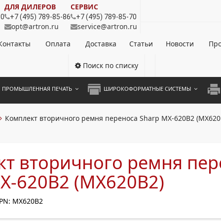
ДЛЯ ДИЛЕРОВ
СЕРВИС
80
+7 (495) 789-85-86
+7 (495) 789-85-70
opt@artron.ru
service@artron.ru
Контакты
Оплата
Доставка
Статьи
Новости
Про
Поиск по списку
ПРОМЫШЛЕННАЯ ПЕЧАТЬ
ШИРОКОФОРМАТНЫЕ СИСТЕМЫ
НОЦВЕТНЫЕ СИСТЕМЫ
ШИРОКОФОРМАТНЫЕ ПРИНТЕРЫ
А3 
Комплект вторичного ремня переноса Sharp MX-620B2 (MX620
ОХРОМНЫЕ СИСТЕМЫ
ИНЖЕНЕРНЫЕ СИСТЕМЫ
А4 
ЛИКАТОРЫ
А3 
кт вторичного ремня пер
А4 
X-620B2 (MX620B2)
ПРИ
PN: MX620B2
ЦВЕ