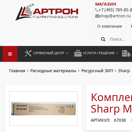
МАГАЗИН
+7 (495) 789-85-
shop@artron.ru
О компании
СЕРВИСНЫЙ ЦЕНТР
УСЛУГИ / РЕШЕНИЯ
ЗАПУСК ОБОРУДОВАНИЯ
АУТСОРСИНГ ПЕЧАТИ
ПОЛ
Главная
Расходные материалы
Ресурсный ЗИП
Sharp
ГАРАНТИЙНЫЙ РЕМОНТ
ПОКОПИЙНАЯ ПЕЧАТЬ
МОН
ДОГОВОРНОЕ ОБСЛУЖИВАНИЕ
КОНТРОЛЬ ПЕЧАТИ
ДУП
Компле
РЕГЛАМЕНТНЫЕ РАБОТЫ
ЛИЗИНГ
Sharp M
ПРОФИЛАКТИКА И ТО
АРЕНДА ОБОРУДОВАНИЯ
АРТИКУЛ: 67038
РАЗОВЫЕ РЕМОНТЫ