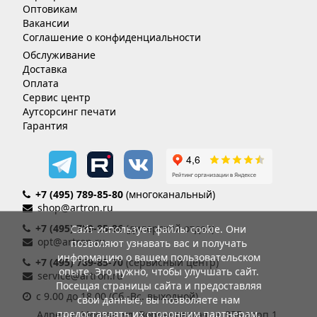
Оптовикам
Вакансии
Соглашение о конфиденциальности
Обслуживание
Доставка
Оплата
Сервис центр
Аутсорсинг печати
Гарантия
+7 (495) 789-85-80
(многоканальный)
shop@artron.ru
+7 (495) 789-85-86
(дилерский отдел)
Сайт использует файлы cookie. Они
opt@artron.ru
позволяют узнавать вас и получать
информацию о вашем пользовательском
+7 (495) 789-85-70
(сервисный центр)
опыте. Это нужно, чтобы улучшать сайт.
service@artron.ru
Посещая страницы сайта и предоставляя
с 9.00 до 18.00 (Сб.-Вс. выходной)
свои данные, вы позволяете нам
предоставлять их сторонним партнерам.
Адрес: г. Москва, ул. Воронцовская, д. 35Б корп.1