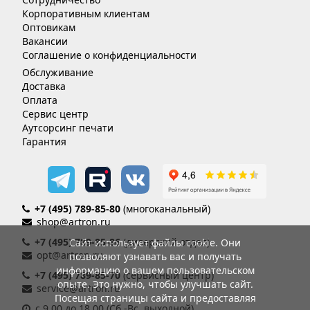
Корпоративным клиентам
Оптовикам
Вакансии
Соглашение о конфиденциальности
Обслуживание
Доставка
Оплата
Сервис центр
Аутсорсинг печати
Гарантия
+7 (495) 789-85-80
(многоканальный)
shop@artron.ru
+7 (495) 789-85-86
(дилерский отдел)
Сайт использует файлы cookie. Они
opt@artron.ru
позволяют узнавать вас и получать
информацию о вашем пользовательском
+7 (495) 789-85-70
(сервисный центр)
опыте. Это нужно, чтобы улучшать сайт.
service@artron.ru
Посещая страницы сайта и предоставляя
с 9.00 до 18.00 (Сб.-Вс. выходной)