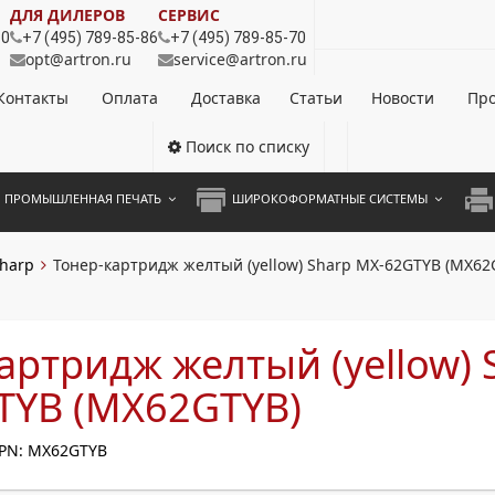
ДЛЯ ДИЛЕРОВ
СЕРВИС
80
+7 (495) 789-85-86
+7 (495) 789-85-70
opt@artron.ru
service@artron.ru
Контакты
Оплата
Доставка
Статьи
Новости
Про
Поиск по списку
ПРОМЫШЛЕННАЯ ПЕЧАТЬ
ШИРОКОФОРМАТНЫЕ СИСТЕМЫ
НОЦВЕТНЫЕ СИСТЕМЫ
ШИРОКОФОРМАТНЫЕ ПРИНТЕРЫ
А3 
harp
Тонер-картридж желтый (yellow) Sharp MX-62GTYB (MX62
ОХРОМНЫЕ СИСТЕМЫ
ИНЖЕНЕРНЫЕ СИСТЕМЫ
А4 
ЛИКАТОРЫ
А3 
артридж желтый (yellow) 
А4 
TYB (MX62GTYB)
ПРИ
PN: MX62GTYB
ЦВЕ