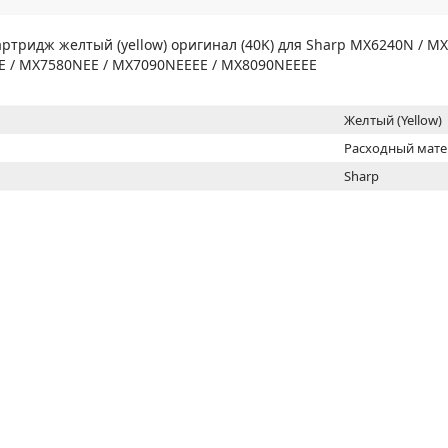
МОН
ртридж желтый (yellow) оригинал (40K) для Sharp MX6240N / MX
E / MX7580NEE / MX7090NEEEE / MX8090NEEEE
Желтый (Yellow)
Расходный мат
Sharp