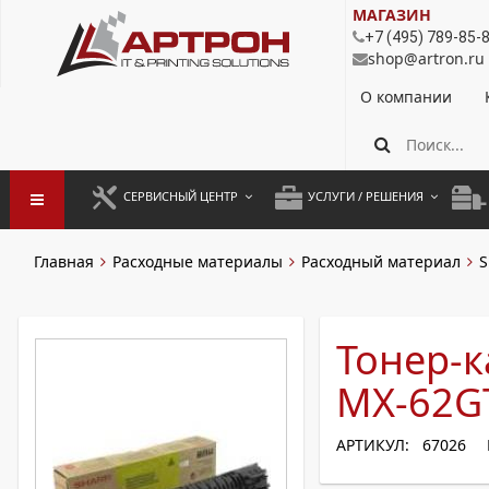
МАГАЗИН
+7 (495) 789-85-
shop@artron.ru
О компании
СЕРВИСНЫЙ ЦЕНТР
УСЛУГИ / РЕШЕНИЯ
ЗАПУСК ОБОРУДОВАНИЯ
АУТСОРСИНГ ПЕЧАТИ
ПОЛ
Главная
Расходные материалы
Расходный материал
S
ГАРАНТИЙНЫЙ РЕМОНТ
ПОКОПИЙНАЯ ПЕЧАТЬ
МОН
ДОГОВОРНОЕ ОБСЛУЖИВАНИЕ
КОНТРОЛЬ ПЕЧАТИ
ДУП
Тонер-к
РЕГЛАМЕНТНЫЕ РАБОТЫ
ЛИЗИНГ
MX-62G
ПРОФИЛАКТИКА И ТО
АРЕНДА ОБОРУДОВАНИЯ
АРТИКУЛ: 67026
РАЗОВЫЕ РЕМОНТЫ