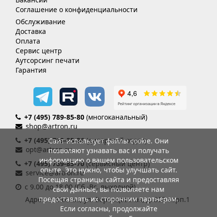
Соглашение о конфиденциальности
Обслуживание
Доставка
Оплата
Сервис центр
Аутсорсинг печати
Гарантия
+7 (495) 789-85-80
(многоканальный)
shop@artron.ru
+7 (495) 789-85-86
(дилерский отдел)
Сайт использует файлы cookie. Они
opt@artron.ru
позволяют узнавать вас и получать
информацию о вашем пользовательском
+7 (495) 789-85-70
(сервисный центр)
опыте. Это нужно, чтобы улучшать сайт.
service@artron.ru
Посещая страницы сайта и предоставляя
с 9.00 до 18.00 (Сб.-Вс. выходной)
свои данные, вы позволяете нам
предоставлять их сторонним партнерам.
Адрес: г. Москва, ул. Воронцовская, д. 35Б корп.1
Если согласны, продолжайте