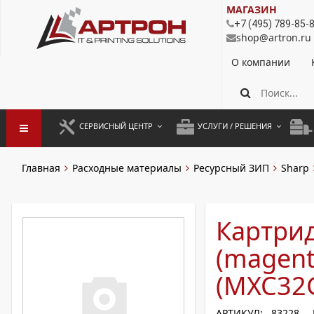
МАГАЗИН
+7 (495) 789-85-
shop@artron.ru
О компании
СЕРВИСНЫЙ ЦЕНТР
УСЛУГИ / РЕШЕНИЯ
ЗАПУСК ОБОРУДОВАНИЯ
АУТСОРСИНГ ПЕЧАТИ
ПОЛ
Главная
Расходные материалы
Ресурсный ЗИП
Sharp
ГАРАНТИЙНЫЙ РЕМОНТ
ПОКОПИЙНАЯ ПЕЧАТЬ
МОН
ДОГОВОРНОЕ ОБСЛУЖИВАНИЕ
КОНТРОЛЬ ПЕЧАТИ
ДУП
Картри
РЕГЛАМЕНТНЫЕ РАБОТЫ
ЛИЗИНГ
(magen
ПРОФИЛАКТИКА И ТО
АРЕНДА ОБОРУДОВАНИЯ
(MXC32
РАЗОВЫЕ РЕМОНТЫ
АРТИКУЛ: 83228