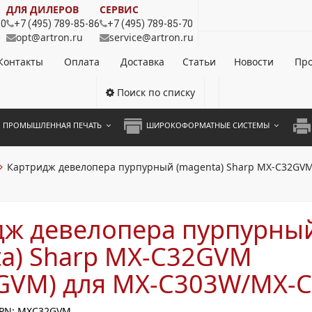
ДЛЯ ДИЛЕРОВ
СЕРВИС
80
+7 (495) 789-85-86
+7 (495) 789-85-70
opt@artron.ru
service@artron.ru
Контакты
Оплата
Доставка
Статьи
Новости
Про
Поиск по списку
ПРОМЫШЛЕННАЯ ПЕЧАТЬ
ШИРОКОФОРМАТНЫЕ СИСТЕМЫ
НОЦВЕТНЫЕ СИСТЕМЫ
ШИРОКОФОРМАТНЫЕ ПРИНТЕРЫ
А3 
Картридж девелопера пурпурный (magenta) Sharp MX-C32GV
ОХРОМНЫЕ СИСТЕМЫ
ИНЖЕНЕРНЫЕ СИСТЕМЫ
А4 
ЛИКАТОРЫ
А3 
дж девелопера пурпурны
А4 
ta) Sharp MX-C32GVM
ПРИ
GVM) для MX-C303W/MX-
ЦВЕ
PN: MXC32GVM