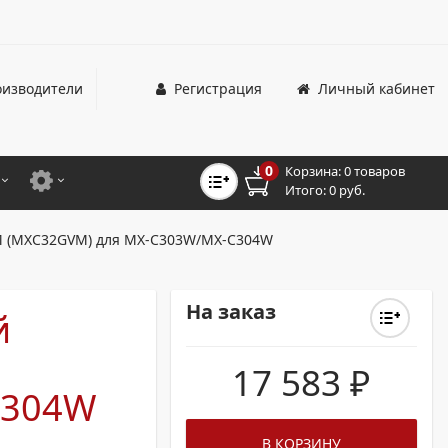
изводители
Регистрация
Личный кабинет
0
Корзина:
0 товаров
Итого:
0 руб.
ЦВЕТНЫЕ
ДЛЯ ОФИСНЫХ ПРИНТЕРОВ И МФУ
M (MXC32GVM) для MX-C303W/MX-C304W
ЦВЕТНЫЕ
ДЛЯ ПРОМЫШЛЕННОЙ ПЕЧАТИ
МОНОХРОМНЫЕ
ДЛЯ ШИРОКОФОРМАТНЫХ СИСТЕМ
На заказ
й
МОНОХРОМНЫЕ
17 583
₽
НТЕРЫ ДЛЯ ОФИСА
C304W
ТНЫЕ ПРИНТЕРЫ
В КОРЗИНУ