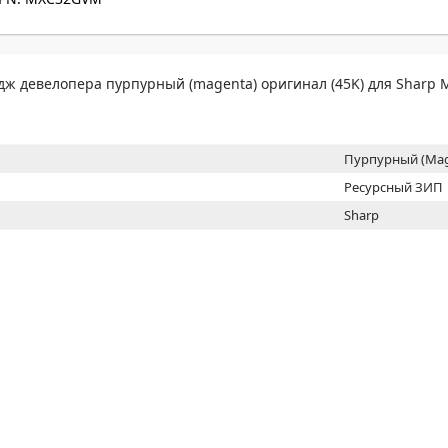
МОН
ж девелопера пурпурный (magenta) оригинал (45K) для Sharp 
Пурпурный (Mag
Ресурсный ЗИП
Sharp