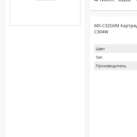
MX-C32GVM Картрид
C304W
Цвет
Тип
Производитель