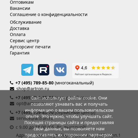
Оптовикам
Вакансии
Соглашение о конфиденциальности
Обслуживание
Доставка
Оплата
Сервис центр
Аутсорсинг печати
Гарантия
+7 (495) 789-85-80
(многоканальный)
shop@artron.ru
+7 (495) 789-85-86
(дилерский отдел)
Сайт использует файлы cookie. Они
opt@artron.ru
позволяют узнавать вас и получать
информацию о вашем пользовательском
+7 (495) 789-85-70
(сервисный центр)
опыте. Это нужно, чтобы улучшать сайт.
service@artron.ru
Посещая страницы сайта и предоставляя
с 9.00 до 18.00 (Сб.-Вс. выходной)
свои данные, вы позволяете нам
предоставлять их сторонним партнерам.
Адрес: г. Москва, ул. Воронцовская, д. 35Б корп.1