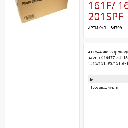
161F/ 1
201SPF
АРТИКУЛ: 34709
411844 Фотопроводн
замен 416477->41184
1515/1515PS/1515F/
Тип
Производитель