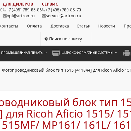
ДЛЯ ДИЛЕРОВ
СЕРВИС
80
+7 (495) 789-85-86
+7 (495) 789-85-70
opt@artron.ru
service@artron.ru
Контакты
Оплата
Доставка
Статьи
Новости
Про
Поиск по списку
ПРОМЫШЛЕННАЯ ПЕЧАТЬ
ШИРОКОФОРМАТНЫЕ СИСТЕМЫ
НОЦВЕТНЫЕ СИСТЕМЫ
ШИРОКОФОРМАТНЫЕ ПРИНТЕРЫ
А3 
Фотопроводниковый блок тип 1515 [411844] для Ricoh Aficio 151
ОХРОМНЫЕ СИСТЕМЫ
ИНЖЕНЕРНЫЕ СИСТЕМЫ
А4 
ЛИКАТОРЫ
А3 
оводниковый блок тип 1
А4 
 для Ricoh Aficio 1515/ 1
ПРИ
1515MF/ MP161/ 161L/ 16
ЦВЕ