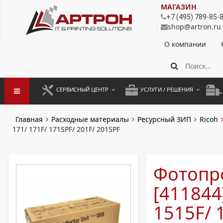
МАГАЗИН
+7 (495) 789-85-
shop@artron.ru
О компании
СЕРВИСНЫЙ ЦЕНТР
УСЛУГИ / РЕШЕНИЯ
ЗАПУСК ОБОРУДОВАНИЯ
АУТСОРСИНГ ПЕЧАТИ
ПОЛ
Главная
Расходные материалы
Ресурсный ЗИП
Ricoh
171/ 171F/ 171SPF/ 201F/ 201SPF
ГАРАНТИЙНЫЙ РЕМОНТ
ПОКОПИЙНАЯ ПЕЧАТЬ
МОН
ДОГОВОРНОЕ ОБСЛУЖИВАНИЕ
КОНТРОЛЬ ПЕЧАТИ
ДУП
Фотопр
РЕГЛАМЕНТНЫЕ РАБОТЫ
ЛИЗИНГ
[411844]
ПРОФИЛАКТИКА И ТО
АРЕНДА ОБОРУДОВАНИЯ
1515F/ 
РАЗОВЫЕ РЕМОНТЫ