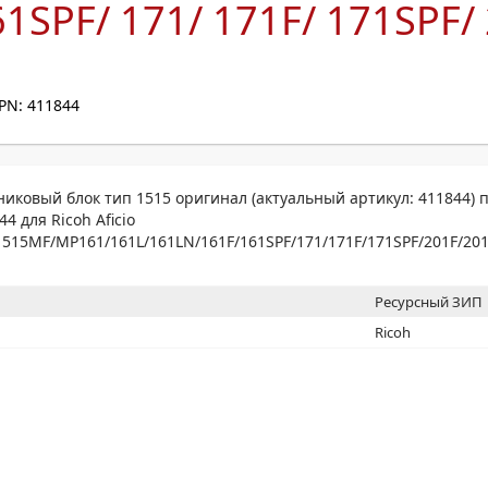
61SPF/ 171/ 171F/ 171SPF/
МОН
PN: 411844
иковый блок тип 1515 оригинал (актуальный артикул: 411844) 
4 для Ricoh Aficio
1515MF/MP161/161L/161LN/161F/161SPF/171/171F/171SPF/201F/20
Ресурсный ЗИП
Ricoh