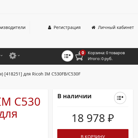
изводители
Регистрация
Личный кабинет
0
Корзина:
0 товаров
Итого:
0 руб.
ЦВЕТНЫЕ
ДЛЯ ОФИСНЫХ ПРИНТЕРОВ И МФУ
 [418251] для Ricoh IM C530FB/C530F
ЦВЕТНЫЕ
ДЛЯ ПРОМЫШЛЕННОЙ ПЕЧАТИ
МОНОХРОМНЫЕ
ДЛЯ ШИРОКОФОРМАТНЫХ СИСТЕМ
В наличии
IM C530
МОНОХРОМНЫЕ
 для
18 978
₽
НТЕРЫ ДЛЯ ОФИСА
ТНЫЕ ПРИНТЕРЫ
В КОРЗИНУ