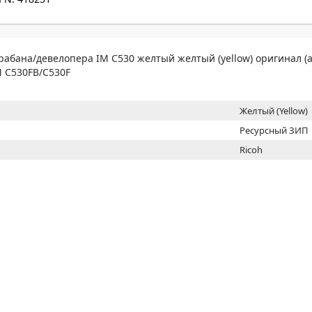
МОН
рабана/девелопера IM C530 желтый желтый (yellow) оригинал (
M C530FB/C530F
Желтый (Yellow)
Ресурсный ЗИП
Ricoh