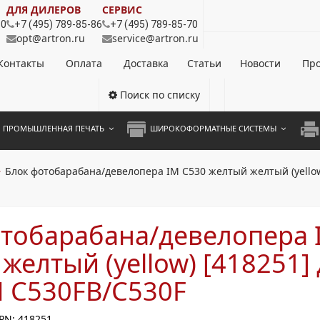
ДЛЯ ДИЛЕРОВ
СЕРВИС
80
+7 (495) 789-85-86
+7 (495) 789-85-70
opt@artron.ru
service@artron.ru
Контакты
Оплата
Доставка
Статьи
Новости
Про
Поиск по списку
ПРОМЫШЛЕННАЯ ПЕЧАТЬ
ШИРОКОФОРМАТНЫЕ СИСТЕМЫ
НОЦВЕТНЫЕ СИСТЕМЫ
ШИРОКОФОРМАТНЫЕ ПРИНТЕРЫ
А3 
Блок фотобарабана/девелопера IM C530 желтый желтый (yellow)
ОХРОМНЫЕ СИСТЕМЫ
ИНЖЕНЕРНЫЕ СИСТЕМЫ
А4 
ЛИКАТОРЫ
А3 
отобарабана/девелопера 
А4 
желтый (yellow) [418251]
ПРИ
M C530FB/C530F
ЦВЕ
PN: 418251