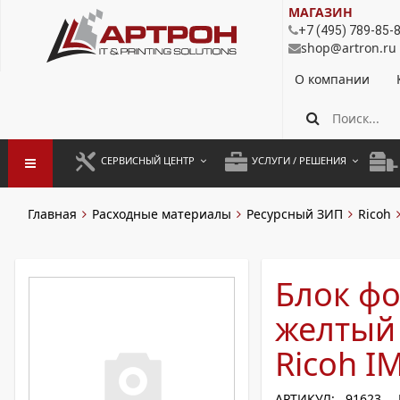
МАГАЗИН
+7 (495) 789-85-
shop@artron.ru
О компании
СЕРВИСНЫЙ ЦЕНТР
УСЛУГИ / РЕШЕНИЯ
ЗАПУСК ОБОРУДОВАНИЯ
АУТСОРСИНГ ПЕЧАТИ
ПОЛ
Главная
Расходные материалы
Ресурсный ЗИП
Ricoh
ГАРАНТИЙНЫЙ РЕМОНТ
ПОКОПИЙНАЯ ПЕЧАТЬ
МОН
ДОГОВОРНОЕ ОБСЛУЖИВАНИЕ
КОНТРОЛЬ ПЕЧАТИ
ДУП
Блок ф
РЕГЛАМЕНТНЫЕ РАБОТЫ
ЛИЗИНГ
желтый 
ПРОФИЛАКТИКА И ТО
АРЕНДА ОБОРУДОВАНИЯ
Ricoh I
РАЗОВЫЕ РЕМОНТЫ
АРТИКУЛ: 91623