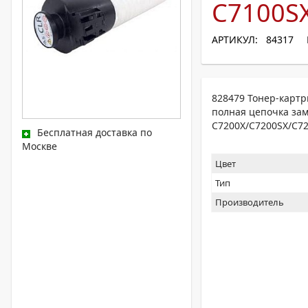
C7100SX
АРТИКУЛ: 84317
828479 Тонер-картри
полная цепочка зам
C7200X/C7200SX/C7
Бесплатная доставка по
Москве
Цвет
Тип
Производитель