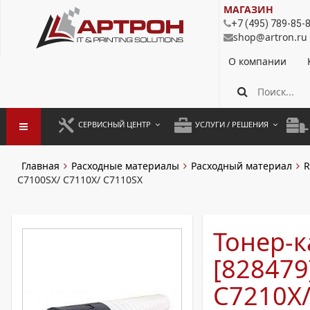
МАГАЗИН
+7 (495) 789-85-
shop@artron.ru
О компании
СЕРВИСНЫЙ ЦЕНТР
УСЛУГИ / РЕШЕНИЯ
ЗАПУСК ОБОРУДОВАНИЯ
АУТСОРСИНГ ПЕЧАТИ
ПОЛ
Главная
Расходные материалы
Расходный материал
R
C7100SX/ C7110X/ C7110SX
ГАРАНТИЙНЫЙ РЕМОНТ
ПОКОПИЙНАЯ ПЕЧАТЬ
МОН
ДОГОВОРНОЕ ОБСЛУЖИВАНИЕ
КОНТРОЛЬ ПЕЧАТИ
ДУП
Тонер-к
РЕГЛАМЕНТНЫЕ РАБОТЫ
ЛИЗИНГ
[828479
ПРОФИЛАКТИКА И ТО
АРЕНДА ОБОРУДОВАНИЯ
C7210X/
РАЗОВЫЕ РЕМОНТЫ