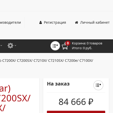
изводители
Регистрация
Личный кабинет
0
Корзина:
0 товаров
Итого:
0 руб.
ЦВЕТНЫЕ
ДЛЯ ОФИСНЫХ ПРИНТЕРОВ И МФУ
o C7200X/ C7200SX/ C7210X/ C7210SX/ C7200e/ C7100X/
ЦВЕТНЫЕ
ДЛЯ ПРОМЫШЛЕННОЙ ПЕЧАТИ
МОНОХРОМНЫЕ
ДЛЯ ШИРОКОФОРМАТНЫХ СИСТЕМ
На заказ
ar)
МОНОХРОМНЫЕ
7200SX/
НТЕРЫ ДЛЯ ОФИСА
84 666
₽
X/
ТНЫЕ ПРИНТЕРЫ