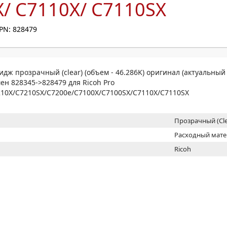
/ C7110X/ C7110SX
МОН
PN: 828479
дж прозрачный (clear) (объем - 46.286K) оригинал (актуальный 
ен 828345->828479 для Ricoh Pro
210X/C7210SX/C7200e/C7100X/C7100SX/C7110X/C7110SX
Прозрачный (Cle
Расходный мат
Ricoh