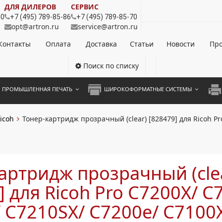
ДЛЯ ДИЛЕРОВ
СЕРВИС
80
+7 (495) 789-85-86
+7 (495) 789-85-70
opt@artron.ru
service@artron.ru
Контакты
Оплата
Доставка
Статьи
Новости
Про
Поиск по списку
ПРОМЫШЛЕННАЯ ПЕЧАТЬ
ШИРОКОФОРМАТНЫЕ СИСТЕМЫ
НОЦВЕТНЫЕ СИСТЕМЫ
ШИРОКОФОРМАТНЫЕ ПРИНТЕРЫ
А3 
icoh
Тонер-картридж прозрачный (clear) [828479] для Ricoh Pr
ОХРОМНЫЕ СИСТЕМЫ
ИНЖЕНЕРНЫЕ СИСТЕМЫ
А4 
ЛИКАТОРЫ
А3 
артридж прозрачный (cle
А4 
] для Ricoh Pro C7200X/ C
ПРИ
 C7210SX/ C7200e/ C7100
ЦВЕ