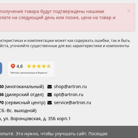
×
ия получения товара будут подтверждены нашими
плате на следующий день или позже, цена на товар и
ктеристиках и комплектации может как содержать ошибки, так и быть
йста, уточняйте существенные для вас характеристики и компоненты
80
(многоканальный)
shop@artron.ru
86
(дилерский отдел)
opt@artron.ru
70
(сервисный центр)
service@artron.ru
(Сб.-Вс. выходной)
а, ул. Воронцовская, д. 35Б корп.1
опыте. Это нужно, чтобы улучшать сайт. Посещая