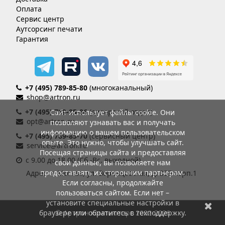
Оплата
Сервис центр
Аутсорсинг печати
Гарантия
+7 (495) 789-85-80
(многоканальный)
shop@artron.ru
+7 (495) 789-85-86
(дилерский отдел)
Сайт использует файлы cookie. Они
opt@artron.ru
позволяют узнавать вас и получать
информацию о вашем пользовательском
+7 (495) 789-85-70
(сервисный центр)
опыте. Это нужно, чтобы улучшать сайт.
service@artron.ru
Посещая страницы сайта и предоставляя
с 9.00 до 18.00 (Сб.-Вс. выходной)
свои данные, вы позволяете нам
предоставлять их сторонним партнерам.
Адрес: г. Москва, ул. Воронцовская, д. 35Б корп.1
Если согласны, продолжайте
пользоваться сайтом. Если нет –
установите специальные настройки в
браузере или обратитесь в техподдержку.
© Артрон компьютерс 2002-2026