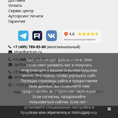
Доставка
Оплата
Сервис центр
Аутсорсинг печати
Гарантия
+7 (495) 789-85-80
(многоканальный)
shop@artron.ru
+7 (495) 789-85-86
(дилерский отдел)
Сайт использует файлы cookie. Они
opt@artron.ru
позволяют узнавать вас и получать
информацию о вашем пользовательском
+7 (495) 789-85-70
(сервисный центр)
опыте. Это нужно, чтобы улучшать сайт.
service@artron.ru
Посещая страницы сайта и предоставляя
с 9.00 до 18.00 (Сб.-Вс. выходной)
свои данные, вы позволяете нам
предоставлять их сторонним партнерам.
Адрес: г. Москва, ул. Воронцовская, д. 35Б корп.1
Если согласны, продолжайте
пользоваться сайтом. Если нет –
установите специальные настройки в
браузере или обратитесь в техподдержку.
© Артрон компьютерс 2002-2026