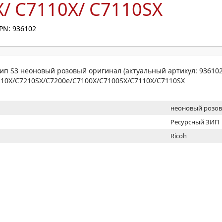
/ C7110X/ C7110SX
МОН
PN: 936102
ип S3 неоновый розовый оригинал (актуальный артикул: 936102)
210X/C7210SX/C7200e/C7100X/C7100SX/C7110X/C7110SX
неоновый розо
Ресурсный ЗИП
Ricoh