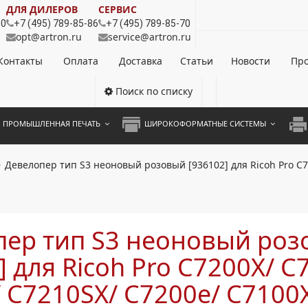
ДЛЯ ДИЛЕРОВ
СЕРВИС
80
+7 (495) 789-85-86
+7 (495) 789-85-70
opt@artron.ru
service@artron.ru
Контакты
Оплата
Доставка
Статьи
Новости
Про
Поиск по списку
ПРОМЫШЛЕННАЯ ПЕЧАТЬ
ШИРОКОФОРМАТНЫЕ СИСТЕМЫ
НОЦВЕТНЫЕ СИСТЕМЫ
ШИРОКОФОРМАТНЫЕ ПРИНТЕРЫ
А3 
Девелопер тип S3 неоновый розовый [936102] для Ricoh Pro C7
ОХРОМНЫЕ СИСТЕМЫ
ИНЖЕНЕРНЫЕ СИСТЕМЫ
А4 
ЛИКАТОРЫ
А3 
пер тип S3 неоновый ро
А4 
] для Ricoh Pro C7200X/ C
ПРИ
 C7210SX/ C7200e/ C7100
ЦВЕ