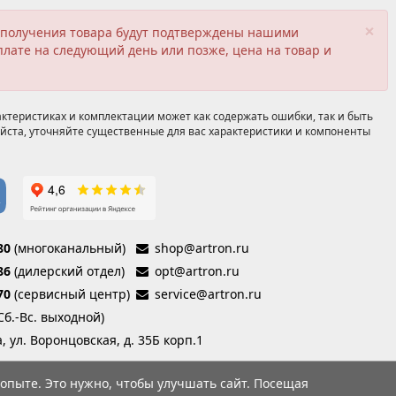
×
ия получения товара будут подтверждены нашими
плате на следующий день или позже, цена на товар и
ктеристиках и комплектации может как содержать ошибки, так и быть
йста, уточняйте существенные для вас характеристики и компоненты
80
(многоканальный)
shop@artron.ru
86
(дилерский отдел)
opt@artron.ru
70
(сервисный центр)
service@artron.ru
(Сб.-Вс. выходной)
а, ул. Воронцовская, д. 35Б корп.1
опыте. Это нужно, чтобы улучшать сайт. Посещая