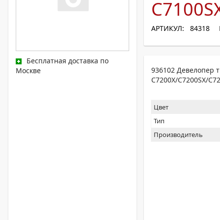
C7100SX
АРТИКУЛ: 84318
Бесплатная доставка по
936102 Девелопер т
Москве
C7200X/C7200SX/C7
Цвет
Тип
Производитель