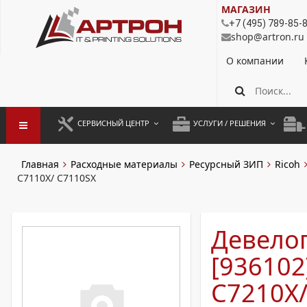
МАГАЗИН
+7 (495) 789-85-
shop@artron.ru
О компании
СЕРВИСНЫЙ ЦЕНТР
УСЛУГИ / РЕШЕНИЯ
ЗАПУСК ОБОРУДОВАНИЯ
АУТСОРСИНГ ПЕЧАТИ
ПОЛ
Главная
Расходные материалы
Ресурсный ЗИП
Ricoh
C7110X/ C7110SX
ГАРАНТИЙНЫЙ РЕМОНТ
ПОКОПИЙНАЯ ПЕЧАТЬ
МОН
ДОГОВОРНОЕ ОБСЛУЖИВАНИЕ
КОНТРОЛЬ ПЕЧАТИ
ДУП
Девело
РЕГЛАМЕНТНЫЕ РАБОТЫ
ЛИЗИНГ
[936102
ПРОФИЛАКТИКА И ТО
АРЕНДА ОБОРУДОВАНИЯ
C7210X/
РАЗОВЫЕ РЕМОНТЫ