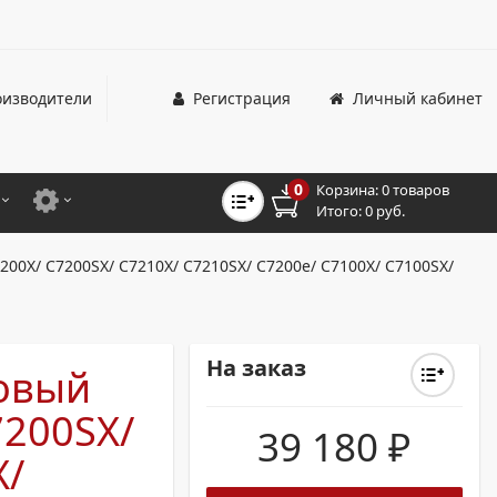
изводители
Регистрация
Личный кабинет
0
Корзина:
0 товаров
Итого:
0 руб.
ЦВЕТНЫЕ
ДЛЯ ОФИСНЫХ ПРИНТЕРОВ И МФУ
200X/ C7200SX/ C7210X/ C7210SX/ C7200e/ C7100X/ C7100SX/
ЦВЕТНЫЕ
ДЛЯ ПРОМЫШЛЕННОЙ ПЕЧАТИ
МОНОХРОМНЫЕ
ДЛЯ ШИРОКОФОРМАТНЫХ СИСТЕМ
На заказ
зовый
МОНОХРОМНЫЕ
7200SX/
НТЕРЫ ДЛЯ ОФИСА
39 180
₽
X/
ТНЫЕ ПРИНТЕРЫ