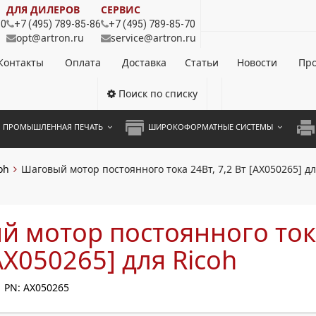
ДЛЯ ДИЛЕРОВ
СЕРВИС
80
+7 (495) 789-85-86
+7 (495) 789-85-70
opt@artron.ru
service@artron.ru
Контакты
Оплата
Доставка
Статьи
Новости
Про
Поиск по списку
ПРОМЫШЛЕННАЯ ПЕЧАТЬ
ШИРОКОФОРМАТНЫЕ СИСТЕМЫ
НОЦВЕТНЫЕ СИСТЕМЫ
ШИРОКОФОРМАТНЫЕ ПРИНТЕРЫ
А3 
oh
Шаговый мотор постоянного тока 24Вт, 7,2 Вт [AX050265] дл
ОХРОМНЫЕ СИСТЕМЫ
ИНЖЕНЕРНЫЕ СИСТЕМЫ
А4 
ЛИКАТОРЫ
А3 
 мотор постоянного ток
А4 
[AX050265] для Ricoh
ПРИ
PN: AX050265
ЦВЕ