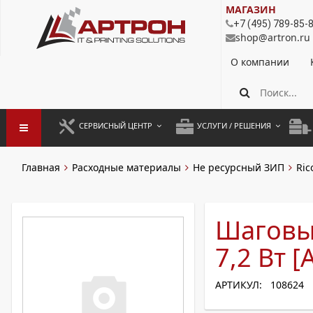
МАГАЗИН
+7 (495) 789-85-
shop@artron.ru
О компании
СЕРВИСНЫЙ ЦЕНТР
УСЛУГИ / РЕШЕНИЯ
ЗАПУСК ОБОРУДОВАНИЯ
АУТСОРСИНГ ПЕЧАТИ
ПОЛ
Главная
Расходные материалы
Не ресурсный ЗИП
Ric
ГАРАНТИЙНЫЙ РЕМОНТ
ПОКОПИЙНАЯ ПЕЧАТЬ
МОН
ДОГОВОРНОЕ ОБСЛУЖИВАНИЕ
КОНТРОЛЬ ПЕЧАТИ
ДУП
Шаговый
РЕГЛАМЕНТНЫЕ РАБОТЫ
ЛИЗИНГ
7,2 Вт 
ПРОФИЛАКТИКА И ТО
АРЕНДА ОБОРУДОВАНИЯ
АРТИКУЛ: 108624
РАЗОВЫЕ РЕМОНТЫ