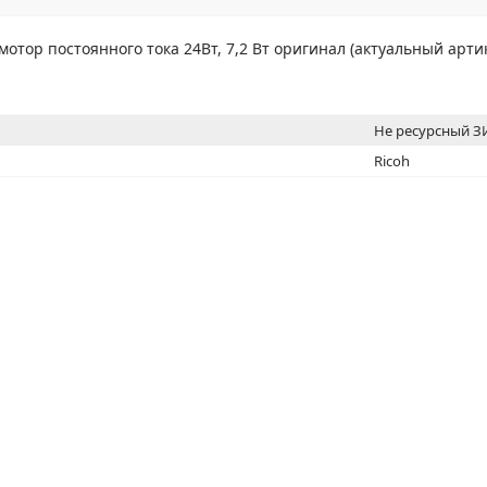
МОН
отор постоянного тока 24Вт, 7,2 Вт оригинал (актуальный артик
Не ресурсный 
Ricoh