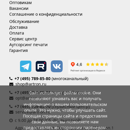
Оптовикам
Вакансии
Соглашение о конфиденциальности
Обслуживание
Доставка
Оплата
Сервис центр
Аутсорсинг печати
Гарантия
+7 (495) 789-85-80
(многоканальный)
shop@artron.ru
+7 (495) 789-85-86
(дилерский отдел)
Сайт использует файлы cookie. Они
opt@artron.ru
позволяют узнавать вас и получать
информацию о вашем пользовательском
+7 (495) 789-85-70
(сервисный центр)
опыте. Это нужно, чтобы улучшать сайт.
service@artron.ru
Посещая страницы сайта и предоставляя
с 9.00 до 18.00 (Сб.-Вс. выходной)
свои данные, вы позволяете нам
предоставлять их сторонним партнерам.
Адрес: г. Москва, ул. Воронцовская, д. 35Б корп.1