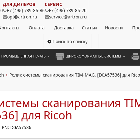
ДЛЯ ДИЛЕРОВ
СЕРВИС
80
+7 (495) 789-85-86
+7 (495) 789-85-70
opt@artron.ru
service@artron.ru
Контакты
Оплата
Доставка
Статьи
Новости
Про
Поиск по списку
ПРОМЫШЛЕННАЯ ПЕЧАТЬ
ШИРОКОФОРМАТНЫЕ СИСТЕМЫ
НОЦВЕТНЫЕ СИСТЕМЫ
ШИРОКОФОРМАТНЫЕ ПРИНТЕРЫ
А3 
oh
Ролик системы сканирования TIM-MAG. [D0A57536] для Ric
ОХРОМНЫЕ СИСТЕМЫ
ИНЖЕНЕРНЫЕ СИСТЕМЫ
А4 
ЛИКАТОРЫ
А3 
системы сканирования TI
А4 
36] для Ricoh
ПРИ
PN: D0A57536
ЦВЕ