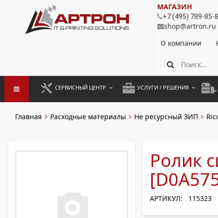
МАГАЗИН
+7 (495) 789-85-
shop@artron.ru
О компании
СЕРВИСНЫЙ ЦЕНТР
УСЛУГИ / РЕШЕНИЯ
ЗАПУСК ОБОРУДОВАНИЯ
АУТСОРСИНГ ПЕЧАТИ
ПОЛ
Главная
Расходные материалы
Не ресурсный ЗИП
Ric
ГАРАНТИЙНЫЙ РЕМОНТ
ПОКОПИЙНАЯ ПЕЧАТЬ
МОН
ДОГОВОРНОЕ ОБСЛУЖИВАНИЕ
КОНТРОЛЬ ПЕЧАТИ
ДУП
Ролик 
РЕГЛАМЕНТНЫЕ РАБОТЫ
ЛИЗИНГ
[D0A575
ПРОФИЛАКТИКА И ТО
АРЕНДА ОБОРУДОВАНИЯ
АРТИКУЛ: 115323
РАЗОВЫЕ РЕМОНТЫ