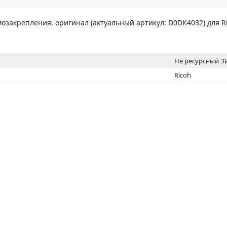
МОН
озакрепления. оригинал (актуальный артикул: D0DK4032) для R
Не ресурсный 
Ricoh