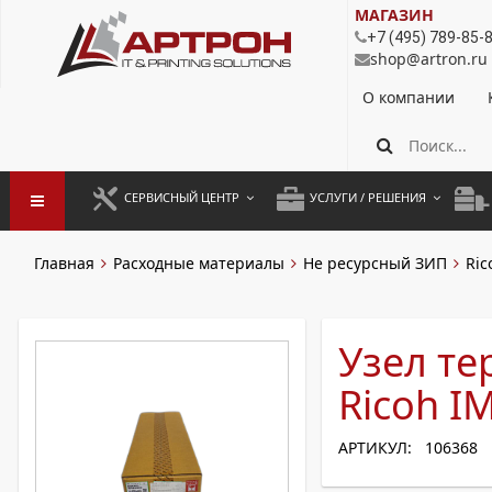
МАГАЗИН
+7 (495) 789-85-
shop@artron.ru
О компании
СЕРВИСНЫЙ ЦЕНТР
УСЛУГИ / РЕШЕНИЯ
ЗАПУСК ОБОРУДОВАНИЯ
АУТСОРСИНГ ПЕЧАТИ
ПОЛ
Главная
Расходные материалы
Не ресурсный ЗИП
Ric
ГАРАНТИЙНЫЙ РЕМОНТ
ПОКОПИЙНАЯ ПЕЧАТЬ
МОН
ДОГОВОРНОЕ ОБСЛУЖИВАНИЕ
КОНТРОЛЬ ПЕЧАТИ
ДУП
Узел те
РЕГЛАМЕНТНЫЕ РАБОТЫ
ЛИЗИНГ
Ricoh I
ПРОФИЛАКТИКА И ТО
АРЕНДА ОБОРУДОВАНИЯ
АРТИКУЛ: 106368
РАЗОВЫЕ РЕМОНТЫ