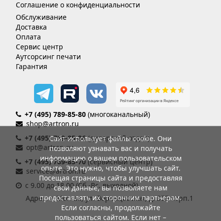
Соглашение о конфиденциальности
Обслуживание
Доставка
Оплата
Сервис центр
Аутсорсинг печати
Гарантия
+7 (495) 789-85-80
(многоканальный)
shop@artron.ru
+7 (495) 789-85-86
(дилерский отдел)
Сайт использует файлы cookie. Они
opt@artron.ru
позволяют узнавать вас и получать
информацию о вашем пользовательском
+7 (495) 789-85-70
(сервисный центр)
опыте. Это нужно, чтобы улучшать сайт.
service@artron.ru
Посещая страницы сайта и предоставляя
с 9.00 до 18.00 (Сб.-Вс. выходной)
свои данные, вы позволяете нам
предоставлять их сторонним партнерам.
Адрес: г. Москва, ул. Воронцовская, д. 35Б корп.1
Если согласны, продолжайте
пользоваться сайтом. Если нет –