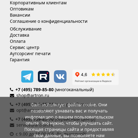
Корпоративным клиентам
Оптовикам
Вакансии
Соглашение о конфиденциальности
Обслуживание
Доставка
Оплата
Сервис центр
Аутсорсинг печати
Гарантия
+7 (495) 789-85-80
(многоканальный)
shop@artron.ru
+7 (495) 789-85-86
(дилерский отдел)
Сайт использует файлы cookie. Они
opt@artron.ru
позволяют узнавать вас и получать
информацию о вашем пользовательском
+7 (495) 789-85-70
(сервисный центр)
опыте. Это нужно, чтобы улучшать сайт.
service@artron.ru
Посещая страницы сайта и предоставляя
с 9.00 до 18.00 (Сб.-Вс. выходной)
свои данные, вы позволяете нам