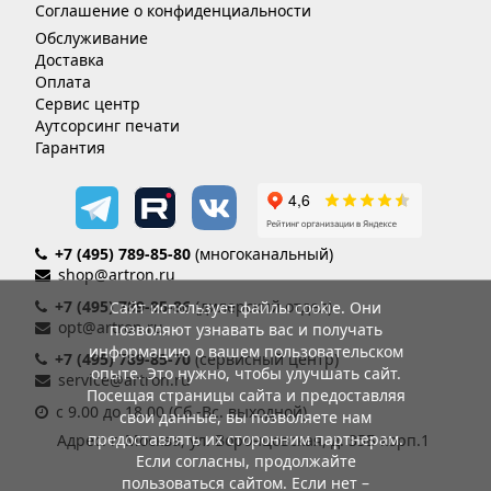
Соглашение о конфиденциальности
Обслуживание
Доставка
Оплата
Сервис центр
Аутсорсинг печати
Гарантия
+7 (495) 789-85-80
(многоканальный)
shop@artron.ru
+7 (495) 789-85-86
(дилерский отдел)
Сайт использует файлы cookie. Они
opt@artron.ru
позволяют узнавать вас и получать
информацию о вашем пользовательском
+7 (495) 789-85-70
(сервисный центр)
опыте. Это нужно, чтобы улучшать сайт.
service@artron.ru
Посещая страницы сайта и предоставляя
с 9.00 до 18.00 (Сб.-Вс. выходной)
свои данные, вы позволяете нам
предоставлять их сторонним партнерам.
Адрес: г. Москва, ул. Воронцовская, д. 35Б корп.1
Если согласны, продолжайте
пользоваться сайтом. Если нет –