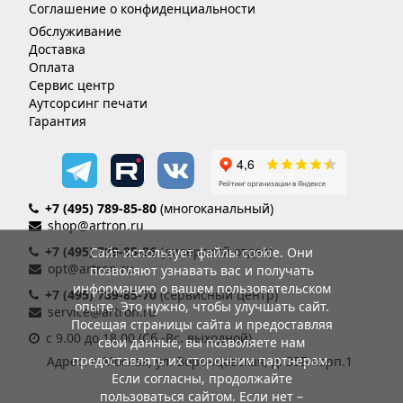
Соглашение о конфиденциальности
Обслуживание
Доставка
Оплата
Сервис центр
Аутсорсинг печати
Гарантия
+7 (495) 789-85-80
(многоканальный)
shop@artron.ru
+7 (495) 789-85-86
(дилерский отдел)
Сайт использует файлы cookie. Они
opt@artron.ru
позволяют узнавать вас и получать
информацию о вашем пользовательском
+7 (495) 789-85-70
(сервисный центр)
опыте. Это нужно, чтобы улучшать сайт.
service@artron.ru
Посещая страницы сайта и предоставляя
с 9.00 до 18.00 (Сб.-Вс. выходной)
свои данные, вы позволяете нам
предоставлять их сторонним партнерам.
Адрес: г. Москва, ул. Воронцовская, д. 35Б корп.1
Если согласны, продолжайте
пользоваться сайтом. Если нет –