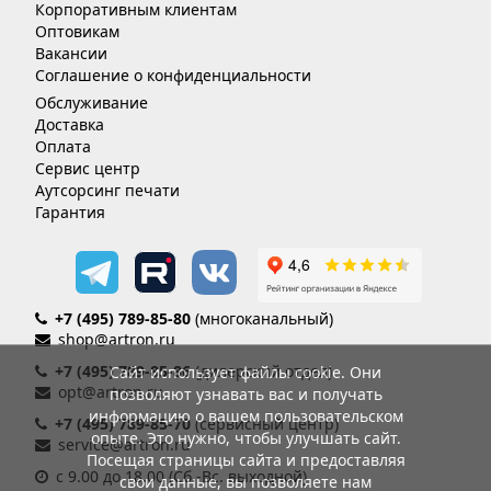
Корпоративным клиентам
Оптовикам
Вакансии
Соглашение о конфиденциальности
Обслуживание
Доставка
Оплата
Сервис центр
Аутсорсинг печати
Гарантия
+7 (495) 789-85-80
(многоканальный)
shop@artron.ru
+7 (495) 789-85-86
(дилерский отдел)
Сайт использует файлы cookie. Они
opt@artron.ru
позволяют узнавать вас и получать
информацию о вашем пользовательском
+7 (495) 789-85-70
(сервисный центр)
опыте. Это нужно, чтобы улучшать сайт.
service@artron.ru
Посещая страницы сайта и предоставляя
с 9.00 до 18.00 (Сб.-Вс. выходной)
свои данные, вы позволяете нам