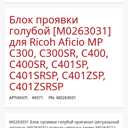
Блок проявки
голубой [M0263031]
для Ricoh Aficio MP
C300, C300SR, C400,
C400SR, C401SP,
C401SRSP, C401ZSP,
C401ZSRSP
АРТИКУЛ: 49371
PN: M0263031
M0263031 Блок проявки голубой оригинал (актуальный
артикул: M0263031) полная цепочка замен M0263022-