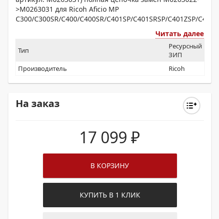
>M0263031 для Ricoh Aficio MP
C300/C300SR/C400/C400SR/C401SP/C401SRSP/C401ZSP/C401Z
Читать далее
Ресурсный
Тип
ЗИП
Производитель
Ricoh
На заказ
17 099
₽
В КОРЗИНУ
КУПИТЬ В 1 КЛИК