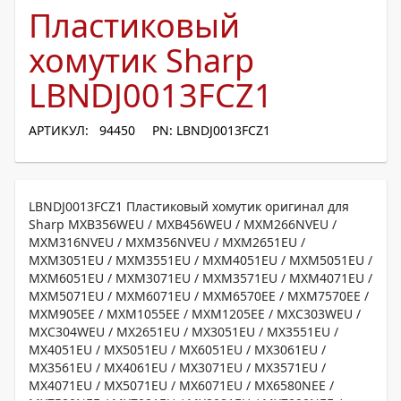
Пластиковый
хомутик Sharp
LBNDJ0013FCZ1
АРТИКУЛ: 94450
PN: LBNDJ0013FCZ1
LBNDJ0013FCZ1 Пластиковый хомутик оригинал для
Sharp MXB356WEU / MXB456WEU / MXM266NVEU /
MXM316NVEU / MXM356NVEU / MXM2651EU /
MXM3051EU / MXM3551EU / MXM4051EU / MXM5051EU /
MXM6051EU / MXM3071EU / MXM3571EU / MXM4071EU /
MXM5071EU / MXM6071EU / MXM6570EE / MXM7570EE /
MXM905EE / MXM1055EE / MXM1205EE / MXC303WEU /
MXC304WEU / MX2651EU / MX3051EU / MX3551EU /
MX4051EU / MX5051EU / MX6051EU / MX3061EU /
MX3561EU / MX4061EU / MX3071EU / MX3571EU /
MX4071EU / MX5071EU / MX6071EU / MX6580NEE /